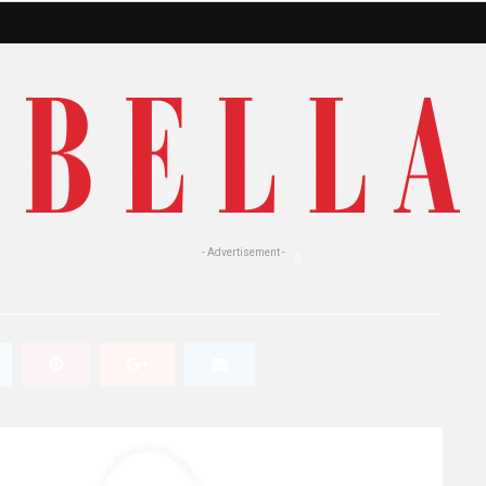
ova bag che fa del
- Advertisement -
0
404 Views
0