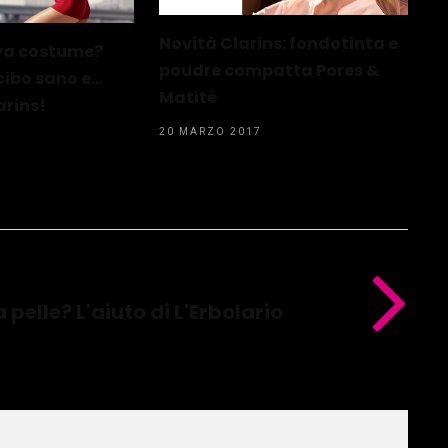
Novità Clarins: fondotinta e
va costume?
poudre compatta Pores &
cibo sano e…
Matité
arins!
20 MARZO 2017
 pelle? L'aiuto di L'Erbolario