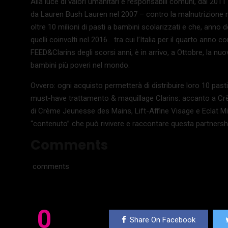
Alla luce di valori umanitari e responsabili comuni, dal 201
da Lauren Bush Lauren nel 2007 – contro la malnutrizione 
oltre 10 milioni di pasti a bambini scolarizzati e che, anno 
quelli coinvolti nel 2016… tra cui l’Italia per il quarto ann
FEED&Clarins degli scorsi anni, è in arrivo, a Ottobre, la n
bambini più poveri nel mondo.
Ovvero: ogni acquisto permetterà di distribuire loro 10 pasti
must-have trattamento & maquillage Clarins: accanto a Crè
di Crème Jeunesse des Mains, Lift-Affine Visage e Eclat M
“contenuto” che può rivivere e raccontare questa partnershi
Comments
comments
0
Share On Facebook