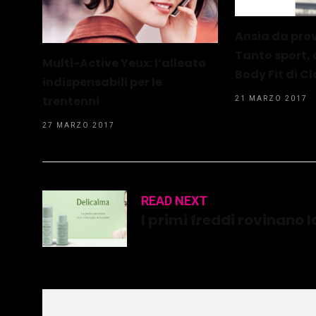
Ansia da pro
Tanto sport, 
Multi-Active Yeux: l’alleato
Body Fit di Cl
indispensabili per le
trentenni
21 MARZO 2017
27 MARZO 2017
READ NEXT
I primi freddi rovinano la