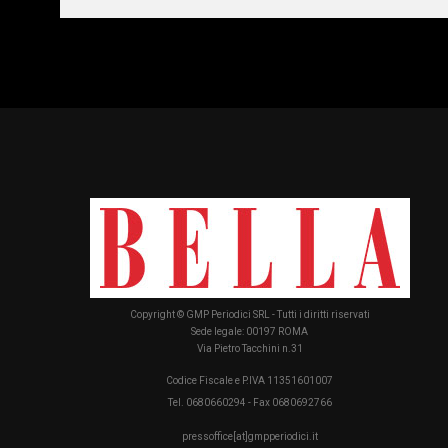
Copyright © GMP Periodici SRL - Tutti i diritti riservati
Sede legale: 00197 ROMA
Via Pietro Tacchini n.31
Codice Fiscale e P.IVA 11351601007
Tel. 0680660294 - Fax 0680692766
pressoffice[at]gmpperiodici.it