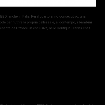
EED,
anche in Italia. Per il quarto anno consecutivo, una
ole per nutrire la propria bellezza e, al contempo,
i bambini
resente da Ottobre, in esclusiva, nelle Boutique Clarins chez