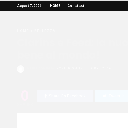
August 7, 2026
HOME
Contattaci
HOME
»
BELLEZZA
Clarins e Feed: la nu
bene al mondo!
Redazione Bella
POSTED ON 17 OTTOBRE 2016
0
Share On Facebook
Tweet It
SHARES