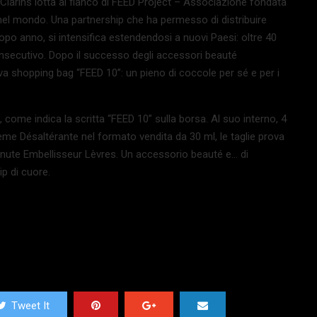
1 Clarins lotta al fianco di FEED Project – Associazione fondata
nel mondo. Una partnership che ha permesso di distribuire
dopo anno, si intensifica estendendosi a nuovi Paesi: oltre 40
o consecutivo. Dopo il successo degli accessori beauté
uova shopping bag “FEED 10”: un pieno di coccole per sé e per i
, come indica la scritta “FEED 10” sulla borsa. Al suo interno, 4
me Désaltérante nel formato vendita da 30 ml, le taglie prova
inute Embellisseur Lèvres. Un accessorio beauté e… di
p di cuore.
Tweet It