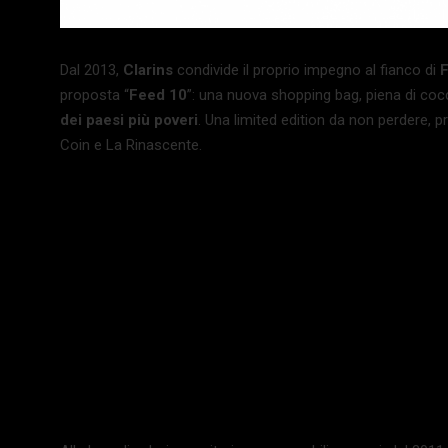
Dal 2013,
Clarins
condivide il proprio impegno al fianco di
F
proposta “
Feed 10
”: una nuova shopping bag, piena di cocc
dei paesi più poveri
. Una limited edition da non perdere, p
Coin e La Rinascente.