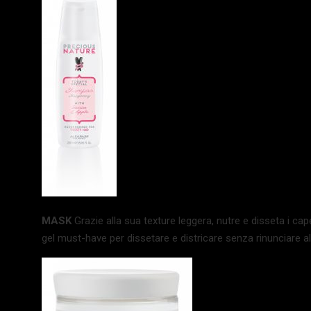
MASK
Grazie alla sua texture leggera, nutre e disseta i cap
gel must-have per dissetare e districare senza rinunciare alla