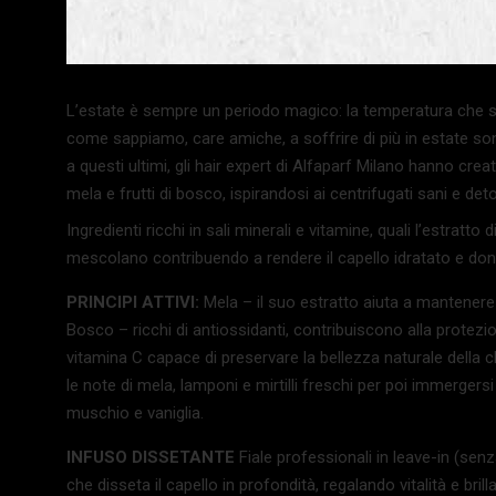
L’estate è sempre un periodo magico: la temperatura che sale,
come sappiamo, care amiche, a soffrire di più in estate sono 
a questi ultimi, gli hair expert di Alfaparf Milano hanno creat
mela e frutti di bosco, ispirandosi ai centrifugati sani e det
Ingredienti ricchi in sali minerali e vitamine, quali l’estratto 
mescolano contribuendo a rendere il capello idratato e don
PRINCIPI ATTIVI:
Mela – il suo estratto aiuta a mantenere i
Bosco – ricchi di antiossidanti, contribuiscono alla protezio
vitamina C capace di preservare la bellezza naturale della
le note di mela, lamponi e mirtilli freschi per poi immerger
muschio e vaniglia.
INFUSO DISSETANTE
Fiale professionali in leave-in (sen
che disseta il capello in profondità, regalando vitalità e bri