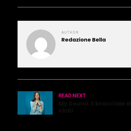
AUTHOR
Redazione Bella
READ NEXT
My Sound: il bracciale d
vinili