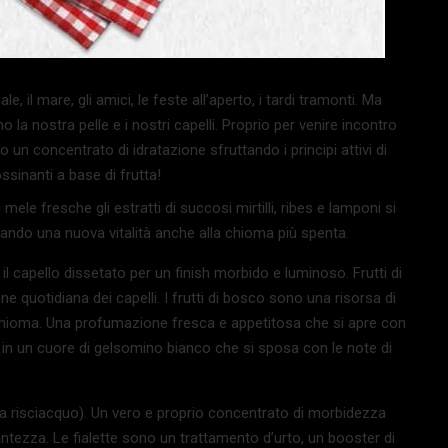
 il mare, gli amici, le feste all’aperto, i tardi tramonti. Ma
la nostra pelle e i nostri capelli. Proprio per venire incontro
o un concentrato di idratazione sfruttando i principi attivi di
ossinanti a base di frutta!
di mele fresche gli estratti di succosi mirtilli, ribes e lamponi si
ando una nuova vitalità anche alla chioma più spenta.
l capello dissetato per un finish morbido e luminoso. Frutti di
ne quotidiana dei capelli. I frutti di bosco sono una risorsa di
 chioma. Una profumazione fresca e appetitosa che si apre con
si in un cuore di gelsomino bianco che si sposa con le note di
za risciacquo). Un vero e proprio concentrato di morbidezza
llantezza. Le fialette sono un trattamento d’urto, un booster di