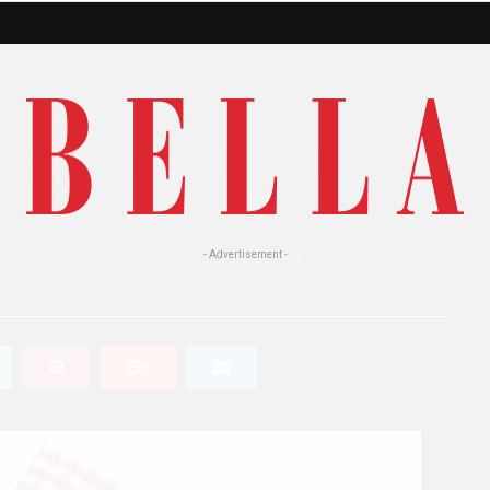
o per i capelli che
- Advertisement -
1
480 Views
0