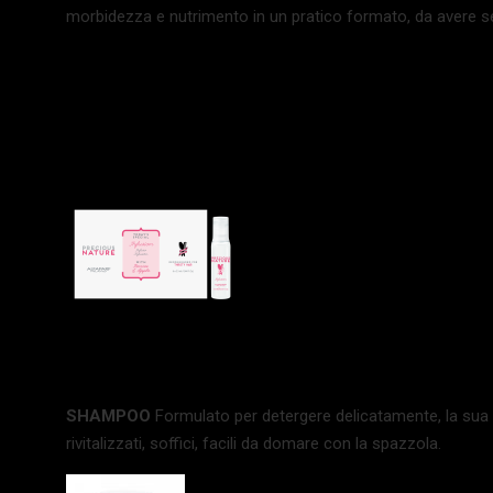
morbidezza e nutrimento in un pratico formato, da avere s
SHAMPOO
Formulato per detergere delicatamente, la sua t
rivitalizzati, soffici, facili da domare con la spazzola.