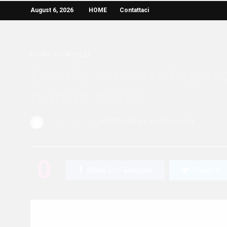
August 6, 2026
HOME
Contattaci
HOME
»
CAPELLI
Estate, il centrifugat
hanno sete!
Redazione Bella
POSTED ON 24 GIUGNO 2016
0
Share On Facebook
Tweet It
SHARES