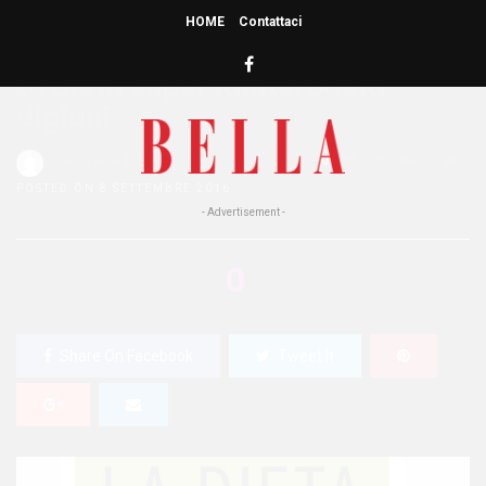
HOME
Contattaci
HOME
»
BENESSERE
La dieta SuperSalute: basta
digiuni
Redazione Bella
0
499 Views
0
POSTED ON 8 SETTEMBRE 2016
- Advertisement -
0
SHARES
Share On Facebook
Tweet It