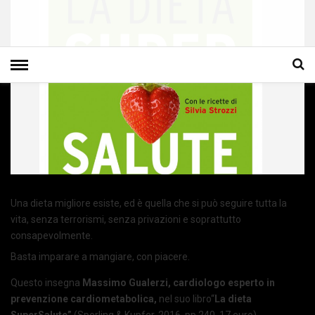
Una dieta migliore esiste, ed è quella che si può seguire tutta la
vita, senza terrorismi, senza privazioni e soprattutto
consapevolmente.
Basta imparare a mangiare, con piacere.
Questo insegna
Massimo Gualerzi, cardiologo esperto in
prevenzione cardiometabolica,
nel suo libro“
La dieta
SuperSalute”
(Sperling & Kupfer, 2016, pp.240, 17 euro)