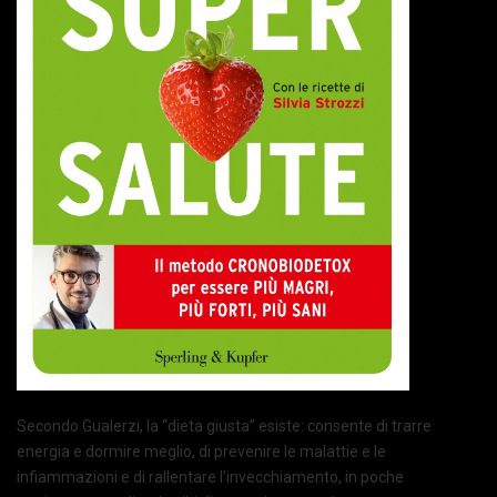
Secondo Gualerzi, la “dieta giusta” esiste: consente di trarre
energia e dormire meglio, di prevenire le malattie e le
infiammazioni e di rallentare l’invecchiamento, in poche