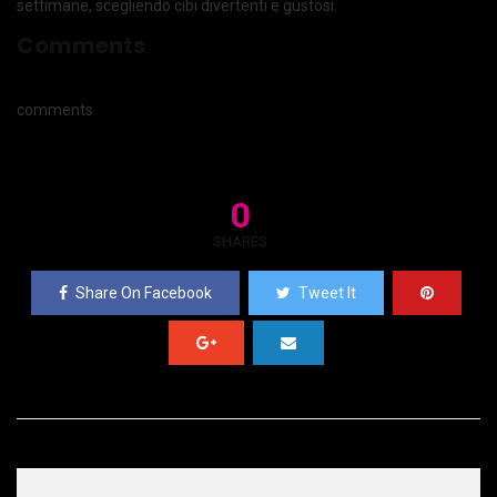
settimane, scegliendo cibi divertenti e gustosi.
Comments
comments
0
SHARES
Share On Facebook
Tweet It