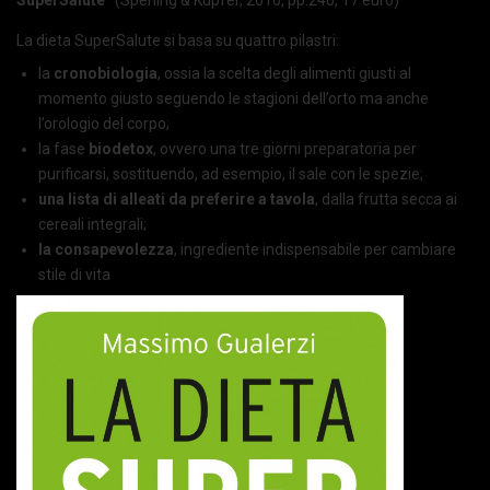
La dieta SuperSalute si basa su quattro pilastri:
la
cronobiologia
, ossia la scelta degli alimenti giusti al
momento giusto seguendo le stagioni dell’orto ma anche
l’orologio del corpo;
la fase
biodetox
, ovvero una tre giorni preparatoria per
purificarsi, sostituendo, ad esempio, il sale con le spezie;
una lista di alleati da preferire a tavola
, dalla frutta secca ai
cereali integrali;
la consapevolezza
, ingrediente indispensabile per cambiare
stile di vita