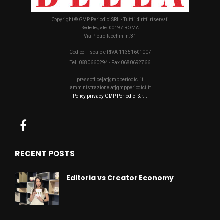
Copyright © GMP Periodici SRL - Tutti i diritti riservati
Sede legale: 00197 ROMA
Via Pietro Tacchini n.31
Codice Fiscale e P.IVA 11351601007
Tel. 0680660294 - Fax 0680692766
pressoffice[at]gmpperiodici.it
amministrazione[at]gmpperiodici.it
Policy privacy GMP Periodici S.r.l.
RECENT POSTS
Editoria vs Creator Economy