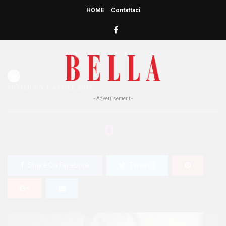
HOME
Contattaci
HOME
»
BENESSERE
Dormire poco mette a rischio
memoria e capacità cognitive
Redazione Bella
1
523 Views
0
POSTED ON 4 APRILE 2017
- Advertisement -
0
SHARES
Share On Facebook
Tweet It