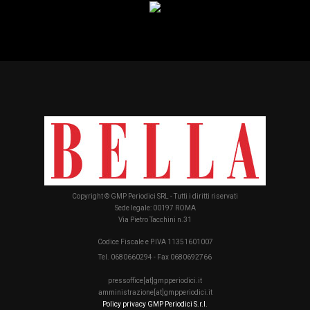
Copyright © GMP Periodici SRL - Tutti i diritti riservati
Sede legale: 00197 ROMA
Via Pietro Tacchini n.31
Codice Fiscale e P.IVA 11351601007
Tel. 0680660294 - Fax 0680692766
pressoffice[at]gmpperiodici.it
amministrazione[at]gmpperiodici.it
Policy privacy GMP Periodici S.r.l.