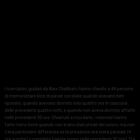
I ricercatori, guidati da Alex Chatburn, hanno chiesto a 44 persone
di memorizzare liste di parole correlate quando avevano ben
riposato, quando avevano dormito solo quattro ore in ciascuna
delle precedenti quattro notti, e quando non aveva dormito affatto
nelle precedenti 30 ore. Chiamati a ricordarle, i volontari hanno
fatto meno bene quando non erano stati privati del sonno, ma non
c’era particolare differenza se la privazione era stata parziale (4
ore a notte) o completa (niente sonno nelle precedenti 30 ore). Tra