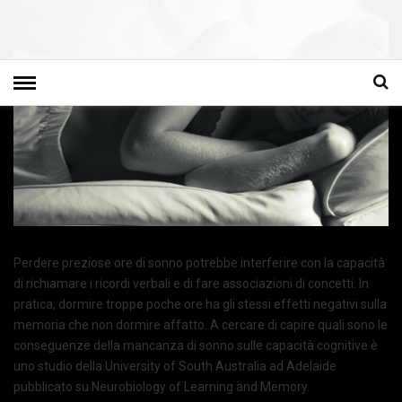
Perdere preziose ore di sonno potrebbe interferire con la capacità
di richiamare i ricordi verbali e di fare associazioni di concetti. In
pratica, dormire troppe poche ore ha gli stessi effetti negativi sulla
memoria che non dormire affatto. A cercare di capire quali sono le
conseguenze della mancanza di sonno sulle capacità cognitive è
uno studio della University of South Australia ad Adelaide
pubblicato su Neurobiology of Learning and Memory.