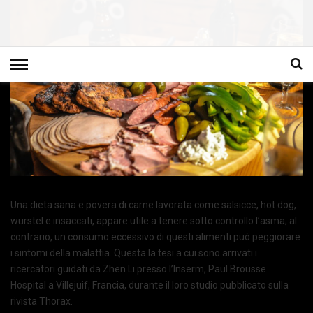
Una dieta sana e povera di carne lavorata come salsicce, hot dog,
wurstel e insaccati, appare utile a tenere sotto controllo l’asma; al
contrario, un consumo eccessivo di questi alimenti può peggiorare
i sintomi della malattia. Questa la tesi a cui sono arrivati i
ricercatori guidati da Zhen Li presso l’Inserm, Paul Brousse
Hospital a Villejuif, Francia, durante il loro studio pubblicato sulla
rivista Thorax.