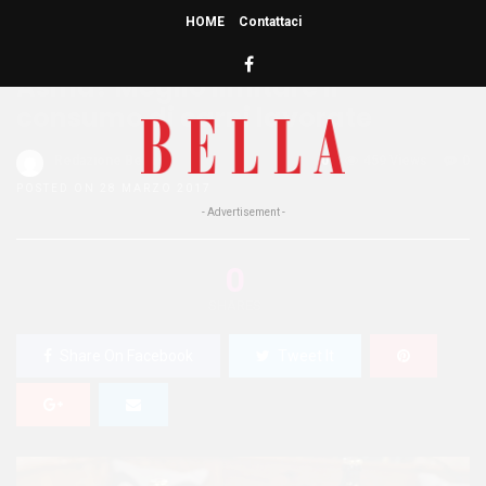
HOME
Contattaci
HOME
»
BENESSERE
Asma? Meglio limitare il
consumo di carni lavorate
Redazione Bella
0
459 Views
0
POSTED ON 28 MARZO 2017
- Advertisement -
0
SHARES
Share On Facebook
Tweet It