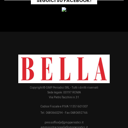
SEGUICI SU FACEBOOK!
Copyright © GMP Periodici SRL - Tutti i diritti riservati
Sede legale: 00197 ROMA
Via Pietro Tacchini n.31
Codice Fiscale e P.IVA 11351601007
Tel. 0680660294 - Fax 0680692766
pressoffice[at]gmpperiodici.it
amministrazione[at]gmpperiodici.it