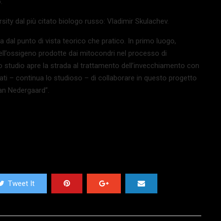
.
ity dal più citato biologo russo: Vladimir Skulachev.
 dal punto di vista teorico che pratico. In primo luogo,
dell’ossigeno prodotte dai mitocondri nel processo di
 studio apre la strada al trattamento dell’invecchiamento con
ati – continua lo studioso – di collaborare in questo progetto
an Nedergaard”.
Tweet It