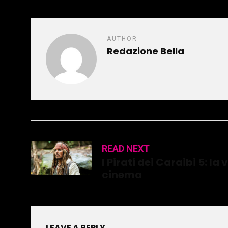
AUTHOR
Redazione Bella
READ NEXT
I Pirati dei Caraibi 5: l
cinema
LEAVE A REPLY