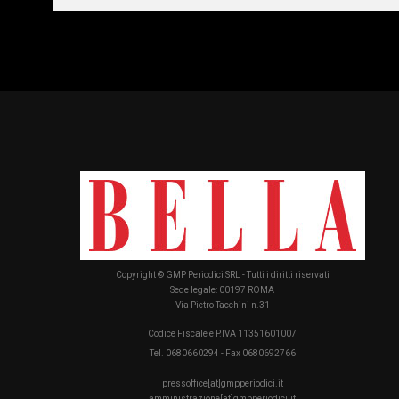
Copyright © GMP Periodici SRL - Tutti i diritti riservati
Sede legale: 00197 ROMA
Via Pietro Tacchini n.31
Codice Fiscale e P.IVA 11351601007
Tel. 0680660294 - Fax 0680692766
pressoffice[at]gmpperiodici.it
amministrazione[at]gmpperiodici.it