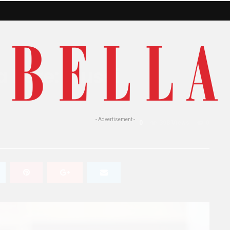
 bere: i russi
- Advertisement -
0
398 Views
0