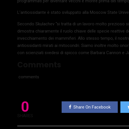
programmati per diventare vecchi e morire prima del tempo
L’antiossidante è stato sviluppato alla Moscow State Univers
Secondo Skulachev “si tratta di un lavoro molto prezioso sia
dimostra chiaramente il ruolo chiave delle specie reattive 
invecchiamento dei mammiferi. Allo stesso tempo, il nostro
antiossidanti mirati ai mitocondri. Siamo inoltre molto onor
con scienziati svedesi di spicco come Barbara Cannon e J
Comments
comments
0
Share On Facebook
SHARES