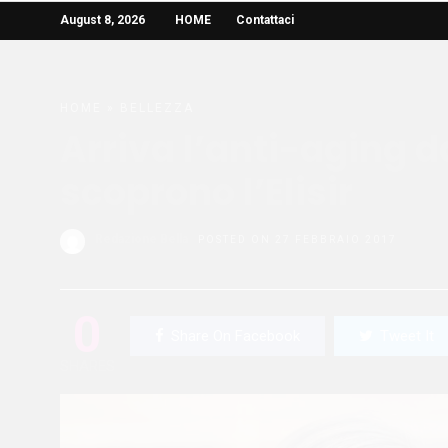
August 8, 2026
HOME
Contattaci
HOME
»
BELLEZZA
Arriva l’anti-aging da
scoprono l’Elisir
Redazione Bella
POSTED ON 27 FEBBRAIO 2017
0
Share On Facebook
Tweet It
SHARES