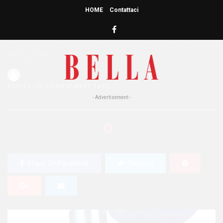
HOME
Contattaci
HOME
»
BELLEZZA
Angel Étoile des Rêves: il Natale di
Mugler
Redazione Bella
0
523 Views
0
POSTED ON 22 NOVEMBRE 2016
- Advertisement -
0
SHARES
Share On Facebook
Tweet It