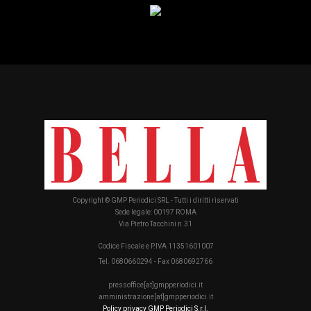
Copyright © GMP Periodici SRL - Tutti i diritti riservati
Sede legale: 00197 ROMA
Via Pietro Tacchini n.31
Codice Fiscale e P.IVA 11351601007
Tel. 0680660294 - Fax 0680692766
pressoffice[at]gmpperiodici.it
amministrazione[at]gmpperiodici.it
Policy privacy GMP Periodici S.r.l.