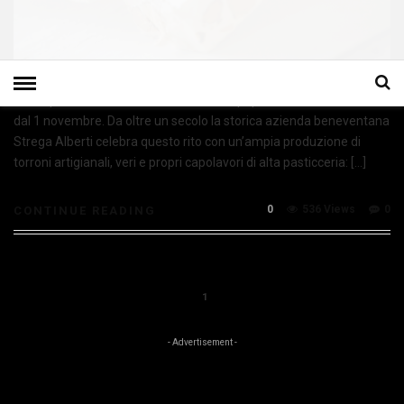
E’ tempo di torroni, un’antica tradizione popolare li vuole in tavola
dal 1 novembre. Da oltre un secolo la storica azienda beneventana
Strega Alberti celebra questo rito con un’ampia produzione di
torroni artigianali, veri e propri capolavori di alta pasticceria: […]
0
536 Views
0
CONTINUE READING
1
- Advertisement -