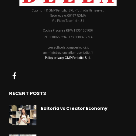
Copyright © GMP Periodici SRL - Tutti i diritti riservati
Sede legale: 00197 ROMA
Via Pietro Tacchini n.31
Codice Fiscale e P.IVA 11351601007
Tel. 0680660294 - Fax 0680692766
pressoffice[at]gmpperiodici.it
amministrazione[at]gmpperiodici.it
Policy privacy GMP Periodici S.r.l.
RECENT POSTS
Editoria vs Creator Economy