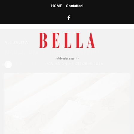
HOME
Contattaci
HOME
» TORRONI
torroni
ATTUALITÀ
Novembre: tempo di torroni!
- Advertisement -
Redazione Bella
POSTED ON 31 OTTOBRE 2016