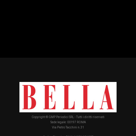
Copyright © GMP Periodici SRL - Tutti i diritti riservati
Sede legale: 00197 ROMA
Via Pietro Tacchini n.31