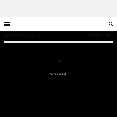
Se credete nella forza delle idee il 29 gennaio 2017 non prendete
impegni. A Torino si organizza un grandissimo evento: la giornata
di tutti quelli che vogliono cambiare il mondo e che in molti casi lo
stanno già cambiando. Un […]
0
512 Views
0
CONTINUE READING
1
- Advertisement -