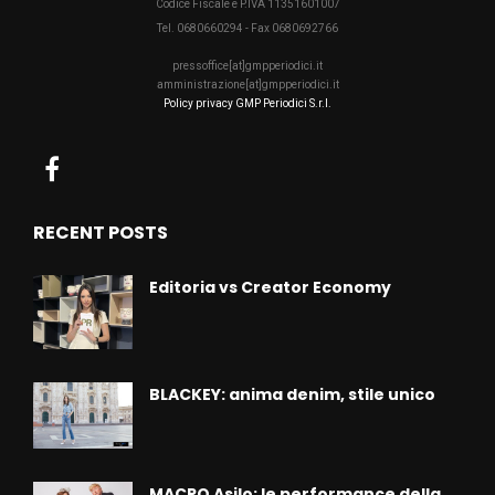
Codice Fiscale e P.IVA 11351601007
Tel. 0680660294 - Fax 0680692766
pressoffice[at]gmpperiodici.it
amministrazione[at]gmpperiodici.it
Policy privacy GMP Periodici S.r.l.
RECENT POSTS
Editoria vs Creator Economy
BLACKEY: anima denim, stile unico
MACRO Asilo: le performance della