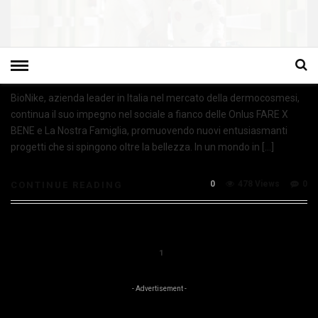
BioNike, azienda leader in Italia nel mercato della dermocosmesi,
continua il suo impegno nel sociale a fianco delle Onlus FARE X
BENE e La Nostra Famiglia, promuovendo nuovi entusiasmanti
progetti che si spingono oltre la bellezza. In un mondo in […]
0
478 Views
0
CONTINUE READING
1
- Advertisement -