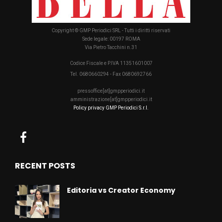
Copyright © GMP Periodici SRL - Tutti i diritti riservati
Sede legale: 00197 ROMA
Via Pietro Tacchini n.31
Codice Fiscale e P.IVA 11351601007
Tel. 0680660294 - Fax 0680692766
pressoffice[at]gmpperiodici.it
amministrazione[at]gmpperiodici.it
Policy privacy GMP Periodici S.r.l.
RECENT POSTS
Editoria vs Creator Economy