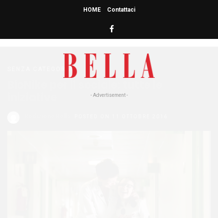
HOME
Contattaci
HOME
» SOCIALE
sociale
SENZA CATEGORIA
BioNike per il sociale: tutte le
iniziative
- Advertisement -
Redazione Bella
POSTED ON 11 OTTOBRE 2016