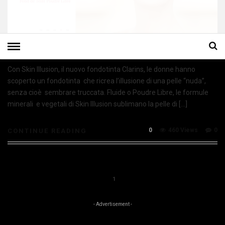
Con Skin Illusion, il nuovo fondotinta Clarins, le donne hanno
scoperto un fondotinta che ricrea l’illusione di una pelle “nuda”,
senza cioè sembrare truccata. Fluide o Poudre Libre, le formule
minerali e vegetali di Skin Illusion sublimano la pelle di […]
0
460 Views
0
CONTINUE READING
1
- Advertisement -