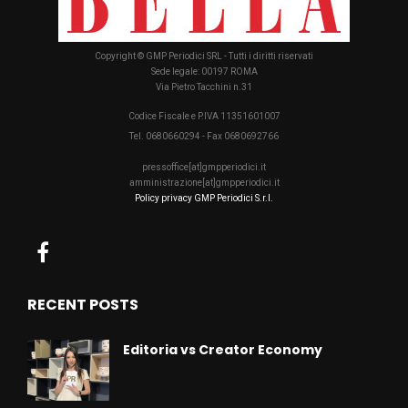
Copyright © GMP Periodici SRL - Tutti i diritti riservati
Sede legale: 00197 ROMA
Via Pietro Tacchini n.31
Codice Fiscale e P.IVA 11351601007
Tel. 0680660294 - Fax 0680692766
pressoffice[at]gmpperiodici.it
amministrazione[at]gmpperiodici.it
Policy privacy GMP Periodici S.r.l.
RECENT POSTS
Editoria vs Creator Economy