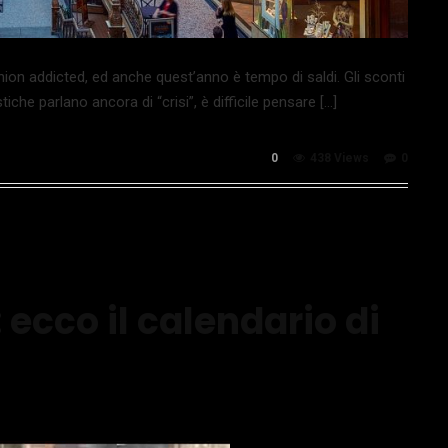
hion addicted, ed anche quest’anno è tempo di saldi. Gli sconti
tiche parlano ancora di “crisi”, è difficile pensare […]
0
438 Views
0
 ecco il calendario di