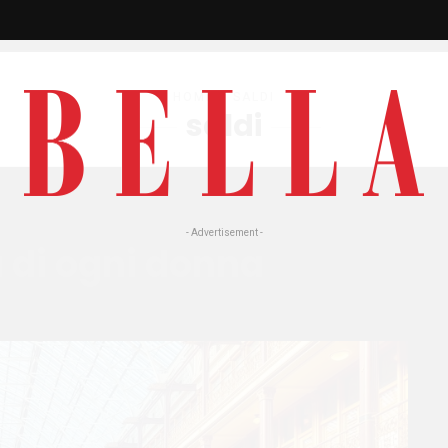
HOME
» SALDI
saldi
- Advertisement -
ia di ogni donna