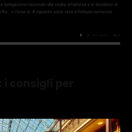
 spiegazione razionale alla voglia smaniosa e al desiderio di
flui… o forse sì. A riguardo sono stati effettuati numerosi
1
395 Views
0
: i consigli per