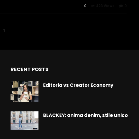
0
423 Views
0
1
RECENT POSTS
Editoria vs Creator Economy
BLACKEY: anima denim, stile unico