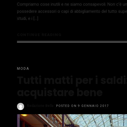
Compriamo cose inutili e ne siamo consapevoli. Non c’è una
possedere accessori o capi di abbigliamento del tutto super
studi, e i […]
CONTINUE READING
MODA
Tutti matti per i saldi
acquistare bene
Redazione Bella
POSTED ON 9 GENNAIO 2017