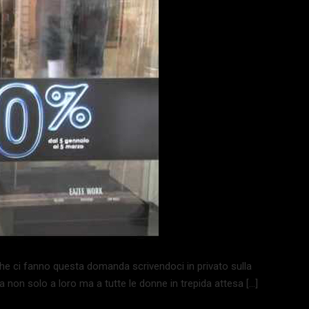
che ci fanno questa domanda scrivendoci in privato sulla
non solo a loro ma a tutte le donne in trepida attesa […]