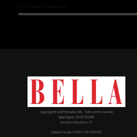
CONTINUE READING
Copyright © GMP Periodici SRL - Tutti i diritti riservati
Sede legale: 00197 ROMA
Via Pietro Tacchini n.31
Codice Fiscale e P.IVA 11351601007