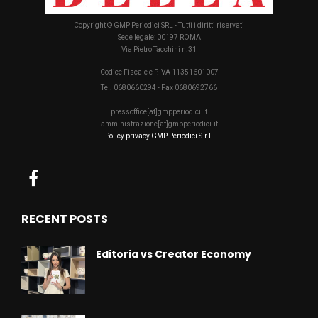
Copyright © GMP Periodici SRL - Tutti i diritti riservati
Sede legale: 00197 ROMA
Via Pietro Tacchini n.31
Codice Fiscale e P.IVA 11351601007
Tel. 0680660294 - Fax 0680692766
pressoffice[at]gmpperiodici.it
amministrazione[at]gmpperiodici.it
Policy privacy GMP Periodici S.r.l.
RECENT POSTS
Editoria vs Creator Economy