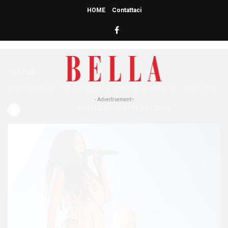
HOME
Contattaci
HOME
» RIHANNA
Rihanna
PEOPLE
Rihanna: la regina delle provocazioni
- Advertisement -
Redazione Bella
POSTED ON 5 OTTOBRE 2016