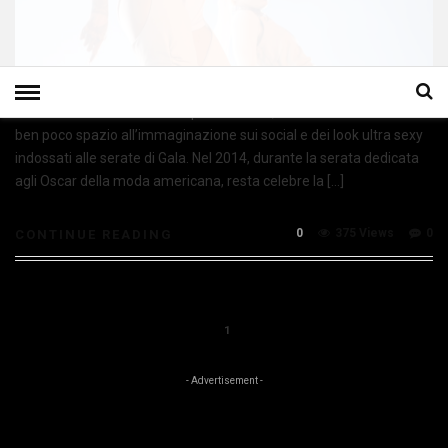
Rihanna. È la cantante delle provocazioni, delle foto che lasciano
ben poco spazio all’immaginazione sui social e dei look ultra sexy
indossati alle serate di Gala. Nel 2014, durante la serata dedicata
agli Oscar della moda americana, resta celebre la […]
0
375 Views
0
CONTINUE READING
1
- Advertisement -