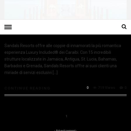
Sandals Resorts offre alle coppie di innamorati la più romantica
esperienza Luxury Included® dei Caraibi. Con 15 incredibili
strutture localizzate in Jamaica, Antigua, St. Lucia, Bahamas,
Barbados e Grenada, Sandals Resorts offre ai suoi clienti una
miriade di servizi esclusivi […]
0
719 Views
0
CONTINUE READING
1
- Advertisement -