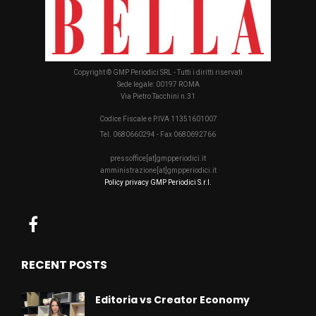
Copyright © GMP Periodici SRL - Tutti i diritti riservati
Sede legale: 00197 ROMA
Via Pietro Tacchini n.31
Codice Fiscale e P.IVA 11351601007
Tel. 0680660294 - Fax 0680692766
pressoffice[at]gmpperiodici.it
amministrazione[at]gmpperiodici.it
Policy privacy GMP Periodici S.r.l.
RECENT POSTS
Editoria vs Creator Economy