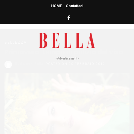
HOME
Contattaci
HOME
» PULIZIA VISO
pulizia viso
BELLEZZA
Primavera: tempo di pulizia del viso
- Advertisement -
Redazione Bella
POSTED ON 20 FEBBRAIO 2017