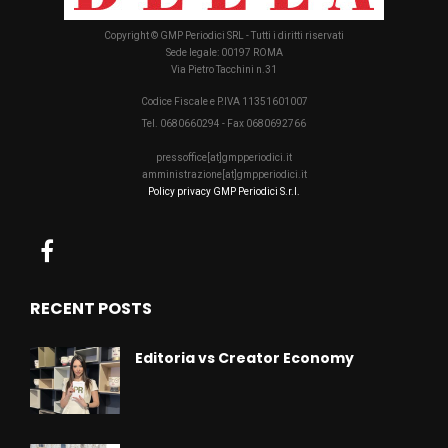
Copyright © GMP Periodici SRL - Tutti i diritti riservati
Sede legale: 00197 ROMA
Via Pietro Tacchini n.31
Codice Fiscale e P.IVA 11351601007
Tel. 0680660294 - Fax 0680692766
pressoffice[at]gmpperiodici.it
amministrazione[at]gmpperiodici.it
Policy privacy GMP Periodici S.r.l.
RECENT POSTS
Editoria vs Creator Economy