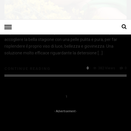
La primavera é oramai alle porte. Una buona abitudine è quella di
accogliere la bella stagione con una pelle pulita e pura, per far
risplendere il proprio viso di luce, bellezza e giovinezza. Una
soluzione molto efficace riguardante la detersione […]
0
382 Views
0
CONTINUE READING
1
- Advertisement -