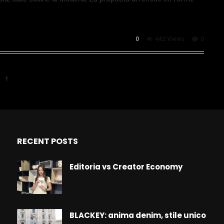
0
442 Views
0
1
RECENT POSTS
Editoria vs Creator Economy
BLACKEY: anima denim, stile unico