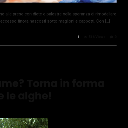
alle prese con diete e palestre nella speranza di rimodellare
in eccesso finora nascosti sotto maglioni e cappotti. Con […]
1
516 Views
0
ume? Torna in forma
 le alghe!