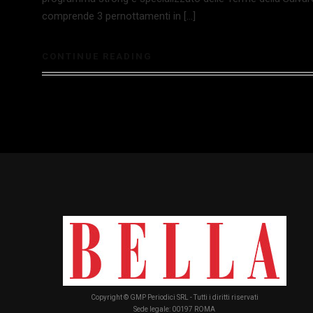
comprende 3 pernottamenti in […]
CONTINUE READING
Copyright © GMP Periodici SRL - Tutti i diritti riservati
Sede legale: 00197 ROMA