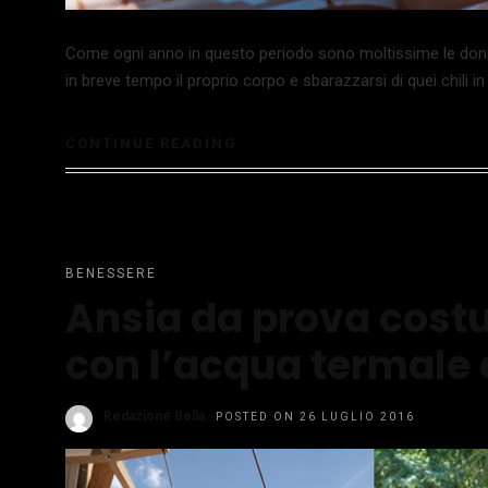
Come ogni anno in questo periodo sono moltissime le donne 
in breve tempo il proprio corpo e sbarazzarsi di quei chili 
CONTINUE READING
BENESSERE
Ansia da prova cost
con l’acqua termale e
Redazione Bella
POSTED ON 26 LUGLIO 2016