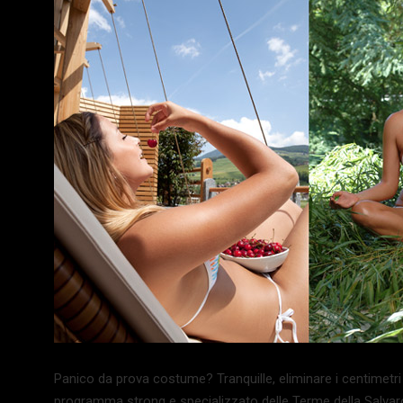
Panico da prova costume? Tranquille, eliminare i centimetri
programma strong e specializzato delle Terme della Salvaro