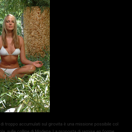
 di troppo accumulati sul girovita è una missione possibile col
la, sulle colline di Modena. La proposta di remise en forme