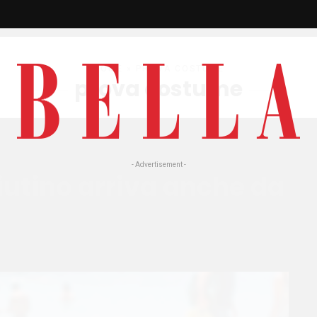
HOME
» PROVA COSTUME
prova costume
- Advertisement -
utino arriva anche da