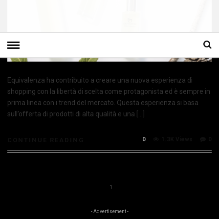
Equivalenza ha contribuito a creare una nuova esperienza di
shopping con la libertà di scelta come protagonista ed è sempre in
prima linea con i trend del mercato. Questa esperienza si basa
sull’offerta di prodotti di alta qualità e una […]
0
1.3K Views
0
CONTINUE READING
1
- Advertisement -