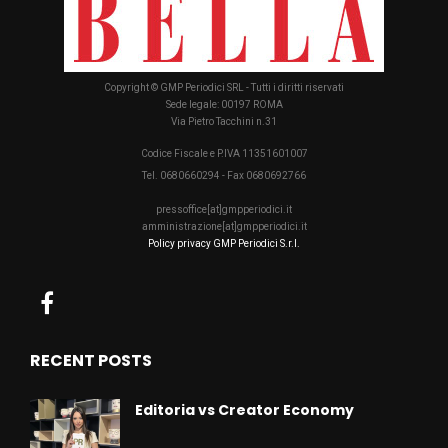
Copyright © GMP Periodici SRL - Tutti i diritti riservati
Sede legale: 00197 ROMA
Via Pietro Tacchini n.31
Codice Fiscale e P.IVA 11351601007
Tel. 0680660294 - Fax 0680692766
pressoffice[at]gmpperiodici.it
amministrazione[at]gmpperiodici.it
Policy privacy GMP Periodici S.r.l.
RECENT POSTS
Editoria vs Creator Economy