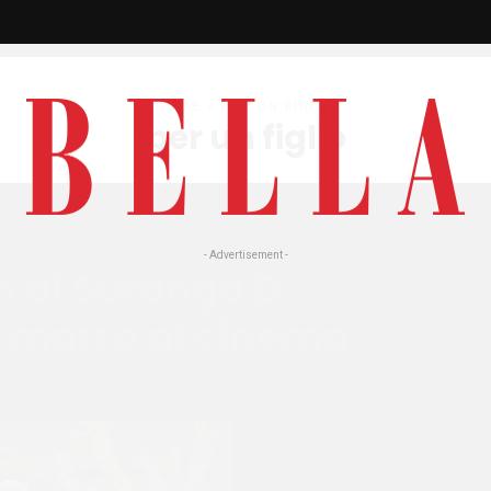
HOME
» PER UN FIGLIO
per un figlio
- Advertisement -
lm di Suranga D.
 marzo al cinema