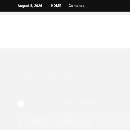
August 8, 2026
HOME
Contattaci
DIARY
“Per un figlio”: un fi
Katugampala, dal 30
Redazione Bella
POSTED ON 6 MARZO 2017