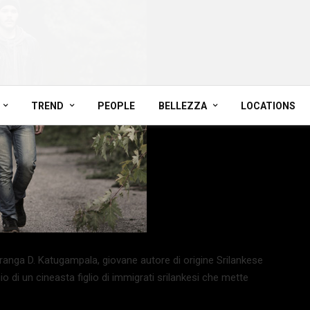
TREND
PEOPLE
BELLEZZA
LOCATIONS
uranga D. Katugampala, giovane autore di origine Srilankese
gio di un cineasta figlio di immigrati srilankesi che mette