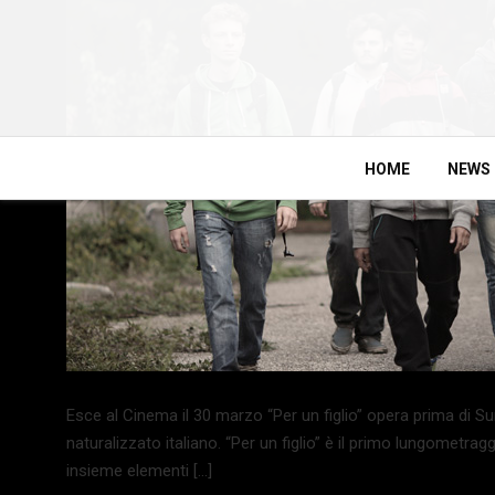
HOME
NEWS
Esce al Cinema il 30 marzo “Per un figlio” opera prima di S
naturalizzato italiano. “Per un figlio” è il primo lungometrag
insieme elementi […]