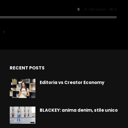
0
566 Views
0
1
RECENT POSTS
Editoria vs Creator Economy
BLACKEY: anima denim, stile unico