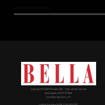
CONTINUE READING
Copyright © GMP Periodici SRL - Tutti i diritti riservati
Sede legale: 00197 ROMA
Via Pietro Tacchini n.31
Codice Fiscale e P.IVA 11351601007