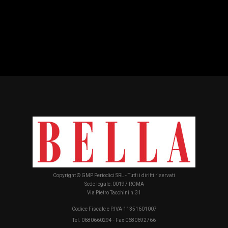
Copyright © GMP Periodici SRL - Tutti i diritti riservati
Sede legale: 00197 ROMA
Via Pietro Tacchini n.31
Codice Fiscale e P.IVA 11351601007
Tel. 0680660294 - Fax 0680692766