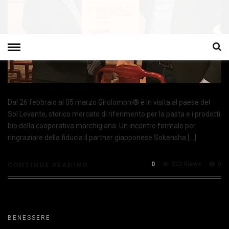
Dal 26 febbraio al 05 marzo Girolomoni® è in visita al paese del
Sol Levante, storico mercato di riferimento per la pasta e i prodotti
bio della cooperativa marchigiana. Un incontro formale per
ringraziare della fiducia il partner giapponese Sokensha […]
0
522 Views
0
CONTINUE READING
BENESSERE