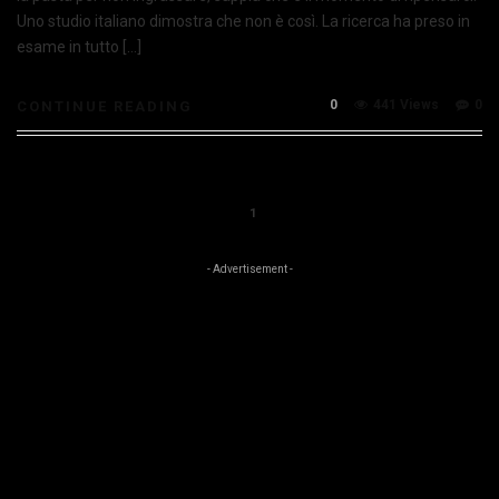
Uno studio italiano dimostra che non è così. La ricerca ha preso in
esame in tutto […]
0
441 Views
0
CONTINUE READING
1
- Advertisement -