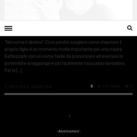
“Nel nome il destino”. Ecco perché scegliere come chiamare il
proprio figlio è un momento molto importante per una madre.
Battezzarlo con un nome facile da pronunciare ad esempio lo
porterebbe a raggiungere più facilmente il successo lavorativo.
Per lo […]
0
471 Views
0
CONTINUE READING
1
- Advertisement -