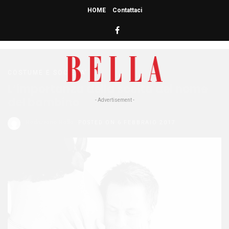
HOME
Contattaci
HOME
» NOME DEL BAMBINO
nome del bambino
COSTUME E SOCIETA'
L’importanza della scelta del nome
del bambino
- Advertisement -
Redazione Bella
POSTED ON 6 FEBBRAIO 2017