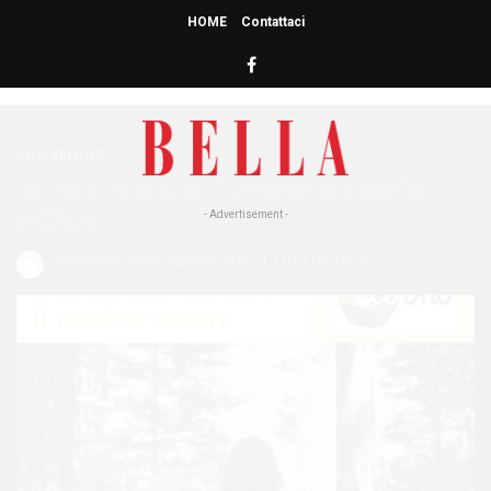
HOME
Contattaci
HOME
» NATURA
natura
LOCATIONS
La natura aiuta l’umore: lo dice la
scienza
- Advertisement -
Redazione Bella
POSTED ON 11 LUGLIO 2016