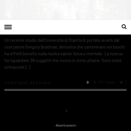
Un recente studio dell’Università di Stanford, portato avanti dal
ricercatore Gregory Bratman, dimostra che camminare nei boschi
ha effetti benefici sulla nostra salute fisica e mentale. La ricerca
ha riguardato 38 soggetti che vivono in zone urbane. Sono state
sottoposte […]
0
711 Views
1
CONTINUE READING
1
- Advertisement -