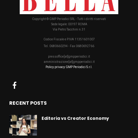
Copyright © GMP Periodici SRL - Tutti i diritti riservati
Sede legale: 00197 ROMA
Via Pietro Tacchini n.31
Codice Fiscale e P.IVA 11351601007
Tel. 0680660294 - Fax 0680692766
pressoffice[at]gmpperiodici.it
amministrazione[at]gmpperiodici.it
Policy privacy GMP Periodici S.r.l.
RECENT POSTS
Editoria vs Creator Economy