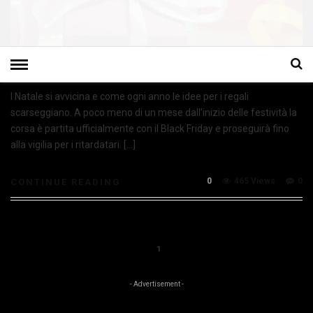
l Natale si avvicina e come ogni anno le idee per i regali
scarseggiano. A poco meno di un mese dall’inizio delle festività la
corsa è partita ufficialmente con il Black Friday e proseguirà fino
alla vigilia per i ritardatari. […]
0
465 Views
0
CONTINUE READING
1
- Advertisement -