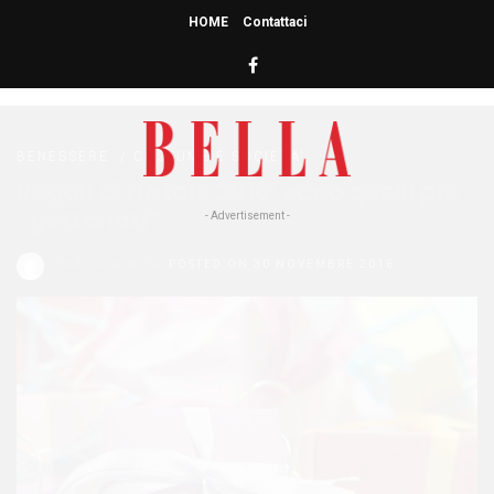
HOME
Contattaci
HOME
» NATALE 2016
natale 2016
BENESSERE
/
COSTUME E SOCIETA'
Regali di Natale 2016: ecco quelli più
“gettonati”
- Advertisement -
Redazione Bella
POSTED ON 30 NOVEMBRE 2016