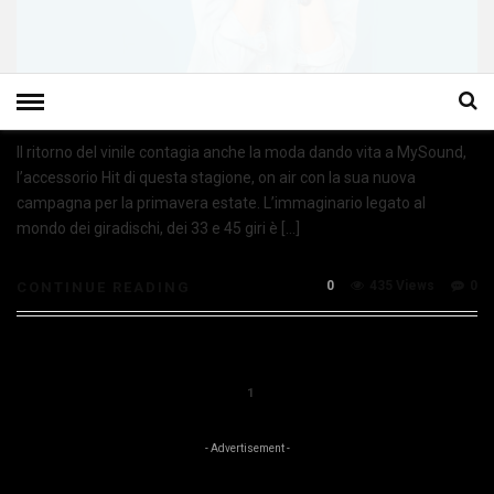
Il ritorno del vinile contagia anche la moda dando vita a MySound,
l’accessorio Hit di questa stagione, on air con la sua nuova
campagna per la primavera estate. L’immaginario legato al
mondo dei giradischi, dei 33 e 45 giri è […]
0
435 Views
0
CONTINUE READING
1
- Advertisement -