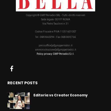
Copyright © GMP Periodici SRL - Tutti i diritti riservati
Sede legale: 00197 ROMA
Via Pietro Tacchini n.31
Codice Fiscale e P.IVA 11351601007
Tel. 0680660294 - Fax 0680692766
pressoffice[at]gmpperiodici.it
amministrazione[at]gmpperiodici.it
Policy privacy GMP Periodici S.r.l.
RECENT POSTS
Editoria vs Creator Economy