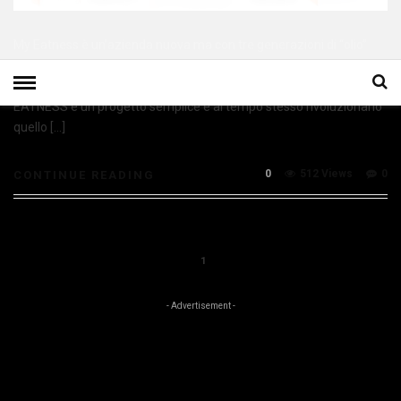
My Eatness è un’azienda nuova ma con tre generazioni di “olio”
alle spalle, composta da uno staff giovane e un’idea innovativa,
quella di produrre e commercializzare cibo nutraceutico. MY
EATNESS è un progetto semplice e al tempo stesso rivoluzionario
quello […]
0
512 Views
0
CONTINUE READING
1
- Advertisement -