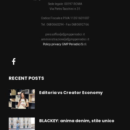
Sede legale: 00197 ROMA
Via Pietro Tacchini n.31
Codice Fiscale e P.IVA 11351601007
Tel. 0680660294 - Fax 0680692766
pressoffice[at]gmpperiodici.it
amministrazione[at]gmpperiodici.it
Policy privacy GMP Periodici S.r.l.
RECENT POSTS
Editoria vs Creator Economy
BLACKEY: anima denim, stile unico