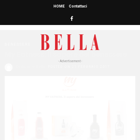
HOME
Contattaci
HOME
» MY EATNESS
My Eatness
BENESSERE
My Eatness: il sapore del benessere
- Advertisement -
Redazione Bella
POSTED ON 21 FEBBRAIO 2017