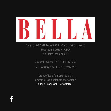
Copyright © GMP Periodici SRL - Tutti i diritti riservati
Sede legale: 00197 ROMA
Via Pietro Tacchini n.31
Codice Fiscale e P.IVA 11351601007
Tel. 0680660294 - Fax 0680692766
pressoffice[at]gmpperiodici.it
amministrazione[at]gmpperiodici.it
Policy privacy GMP Periodici S.r.l.