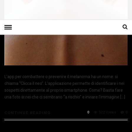
L’app per combattere o prevenire il melanoma ha un nome: si
chiama “Clicca il neo”. L’applicazione permette di identificare i nei
sospetti direttamente al proprio smartphone. Come? Basta fare
una foto ai nei che ci sembrano “a rischio” e inviare l’immagine […]
0
522 Views
0
CONTINUE READING