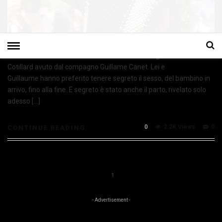
Mario Cotillard ha dato alla luca il suo secondo figlio Marion
Cotillard avuto dal compagno Guillame Canet. Lei e
Guillaume hanno preferito tenere segreto il sesso, del bambino in
arrivo, fino alla fine. E segreto è stato anche il parto, rivelato solo
adesso […]
0
2.2K Views
0
CONTINUE READING
1
- Advertisement -