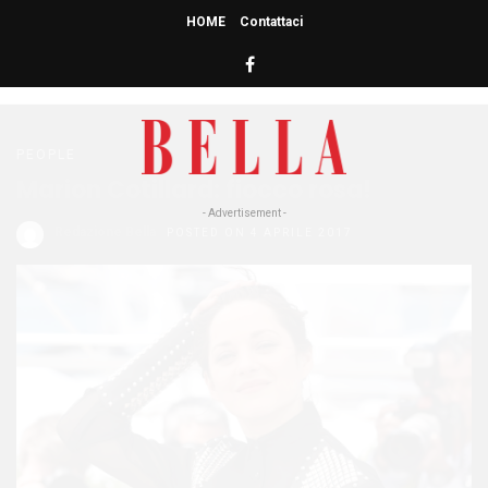
HOME
Contattaci
HOME
» MARION COTILLARD
Marion Cotillard
PEOPLE
Marion Cotillard: fiocco rosa!
- Advertisement -
Redazione Bella
POSTED ON 4 APRILE 2017