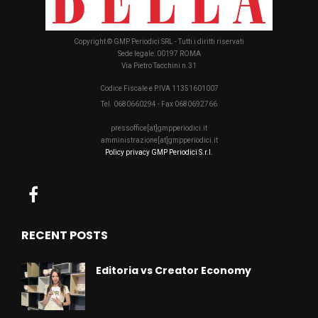
Copyright © GMP Periodici SRL - Tutti i diritti riservati
Sede legale: 00197 ROMA
Via Pietro Tacchini n.31
Codice Fiscale e P.IVA 11351601007
Tel. 0680660294 - Fax 0680692766
pressoffice[at]gmpperiodici.it
amministrazione[at]gmpperiodici.it
Policy privacy GMP Periodici S.r.l.
RECENT POSTS
Editoria vs Creator Economy