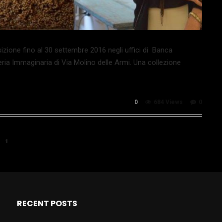
izione fino al 30 settembre 2016 negli uffici di Banca
leria Immaginaria di Via Molino delle Armi. Una collezione
0
684 Views
0
1
RECENT POSTS