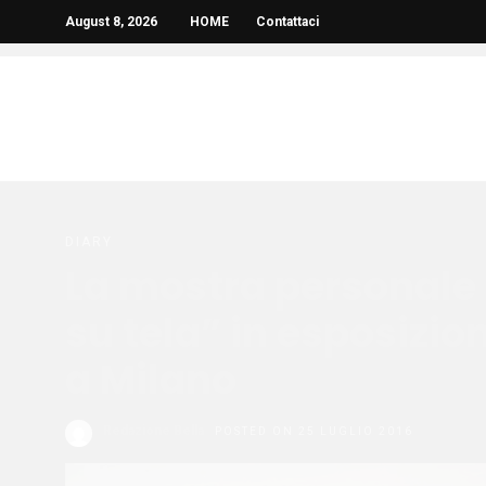
August 8, 2026
HOME
Contattaci
DIARY
La mostra personale d
su tela” in esposizio
a Milano
Redazione Bella
POSTED ON 25 LUGLIO 2016