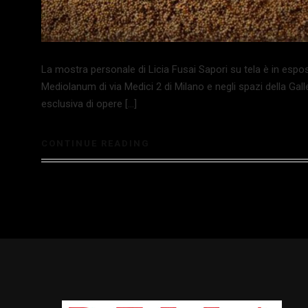
La mostra personale di Licia Fusai Sapori su tela è in espos
Mediolanum di via Medici 2 di Milano e negli spazi della Gal
esclusiva di opere […]
CONTINUE READING