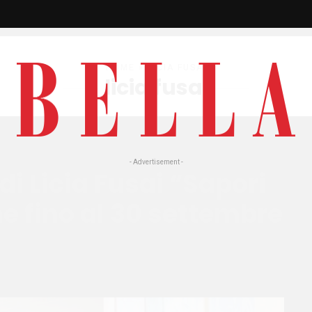
HOME
» LICIA FUSAI
licia fusai
- Advertisement -
i Licia Fusai “Sapori
ne fino al 30 settembre