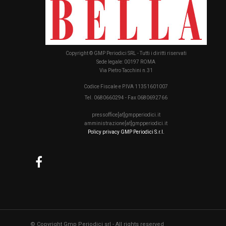
Copyright © GMP Periodici SRL - Tutti i diritti riservati
Sede legale: 00197 ROMA
Via Pietro Tacchini n.31
Codice Fiscale e P.IVA 11351601007
Tel. 0680660294 - Fax 0680692766
pressoffice[at]gmpperiodici.it
amministrazione[at]gmpperiodici.it
Policy privacy GMP Periodici S.r.l.
© Copyright Gmp Periodici srl - All rights reserved