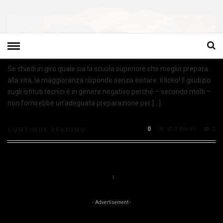
Se chiedi in giro quale sia la scuola superiore che meglio prepara
alla vita, la maggioranza risponde senza esitare: il liceo! Il giudizio
sugli istituti tecnici è in genere negativo perché – secondo molti –
non fornirebbe un’adeguata preparazione per […]
0
513 Views
0
CONTINUE READING
1
- Advertisement -