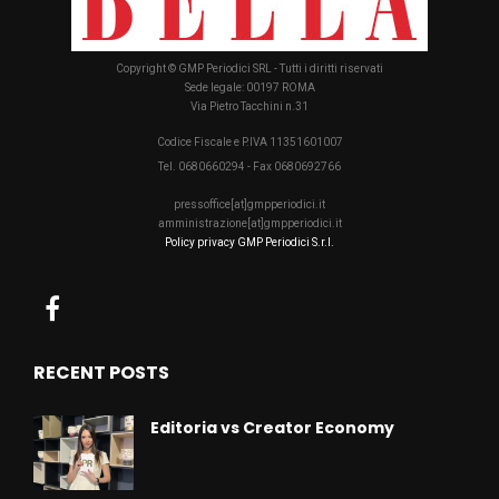
Copyright © GMP Periodici SRL - Tutti i diritti riservati
Sede legale: 00197 ROMA
Via Pietro Tacchini n.31
Codice Fiscale e P.IVA 11351601007
Tel. 0680660294 - Fax 0680692766
pressoffice[at]gmpperiodici.it
amministrazione[at]gmpperiodici.it
Policy privacy GMP Periodici S.r.l.
RECENT POSTS
Editoria vs Creator Economy