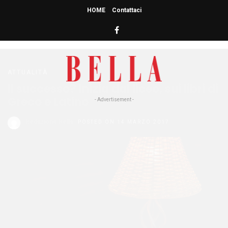
HOME
Contattaci
HOME
» LICEO
liceo
ATTUALITÀ
Il successo? Inizia dal liceo, sui libri di
Greco e Latino
- Advertisement -
Redazione Bella
POSTED ON 14 MARZO 2017