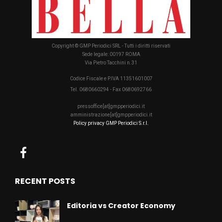
Copyright © GMP Periodici SRL - Tutti i diritti riservati
Sede legale: 00197 ROMA
Via Pietro Tacchini n.31
Codice Fiscale e P.IVA 11351601007
Tel. 0680660294 - Fax 0680692766
pressoffice[at]gmpperiodici.it
amministrazione[at]gmpperiodici.it
Policy privacy GMP Periodici S.r.l.
RECENT POSTS
Editoria vs Creator Economy