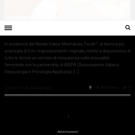
In occasione del Natale il laser MonnaLisa Touch™, la tecnica più
avanzata di foto ringiovanimento vaginale, mette a disposizione di
tutte le donne un servizio di consulenza sulla sessualità
femminile con la partnership di AISPA (Associazione Italiana
Sessuologia e Psicologia Applicata). […]
0
418 Views
0
CONTINUE READING
1
- Advertisement -