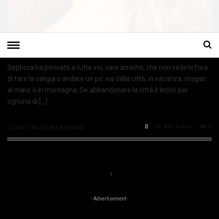
Sephora ha pensato a tutte voi, care amiche, che non vedete l’ora
di fare la valigia e andare un po’ via dalla città, in vacanza, magari
al mare o in montagna. Se abbandonare la città è lecito per
ognuna di […]
0
403 Views
0
CONTINUE READING
1
- Advertisement -