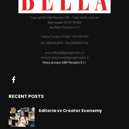
Copyright © GMP Periodici SRL - Tutti i diritti riservati
Sede legale: 00197 ROMA
Via Pietro Tacchini n.31
Codice Fiscale e P.IVA 11351601007
Tel. 0680660294 - Fax 0680692766
pressoffice[at]gmpperiodici.it
amministrazione[at]gmpperiodici.it
Policy privacy GMP Periodici S.r.l.
RECENT POSTS
Editoria vs Creator Economy