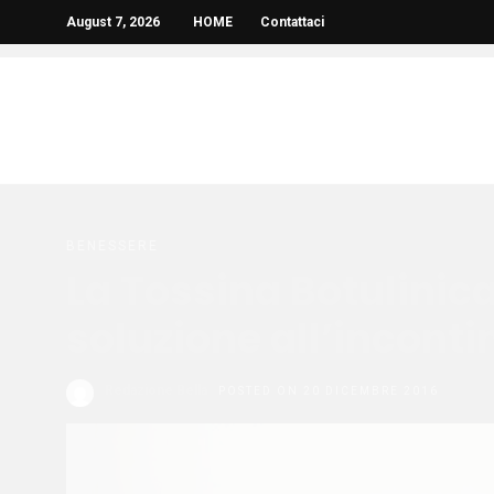
August 7, 2026
HOME
Contattaci
BENESSERE
La Tossina Botulinic
soluzione all’incont
Redazione Bella
POSTED ON 20 DICEMBRE 2016