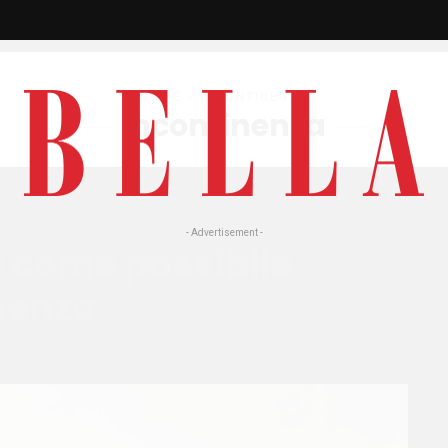
HOME
» INCONTINENZA
incontinenza
- Advertisement -
a come possibile
inenza