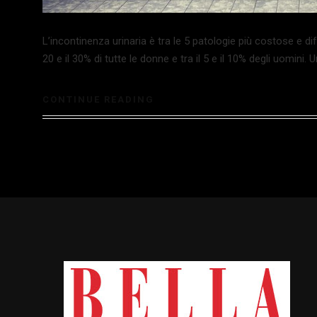
L’incontinenza urinaria è tra le 5 patologie più costose e d
20 e il 30% di tutte le donne e tra il 5 e il 10% degli uomini. U
CONTINUE READING