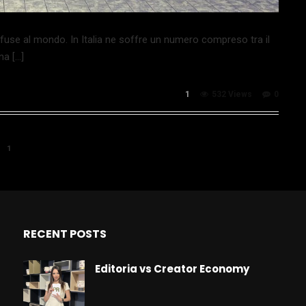
iffuse al mondo. In Italia ne soffre un numero compreso tra il
na […]
1
532 Views
0
1
RECENT POSTS
Editoria vs Creator Economy