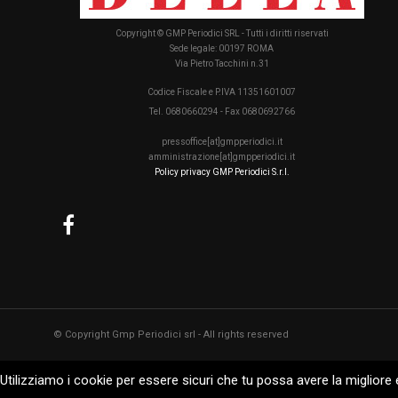
Copyright © GMP Periodici SRL - Tutti i diritti riservati
Sede legale: 00197 ROMA
Via Pietro Tacchini n.31
Codice Fiscale e P.IVA 11351601007
Tel. 0680660294 - Fax 0680692766
pressoffice[at]gmpperiodici.it
amministrazione[at]gmpperiodici.it
Policy privacy GMP Periodici S.r.l.
© Copyright Gmp Periodici srl - All rights reserved
Utilizziamo i cookie per essere sicuri che tu possa avere la migliore