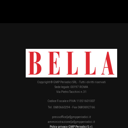
Copyright © GMP Periodici SRL - Tutti i diritti riservati
Sede legale: 00197 ROMA
Via Pietro Tacchini n.31
Codice Fiscale e P.IVA 11351601007
Tel. 0680660294 - Fax 0680692766
pressoffice[at]gmpperiodici.it
amministrazione[at]gmpperiodici.it
Policy privacy GMP Periodici S.r.l.