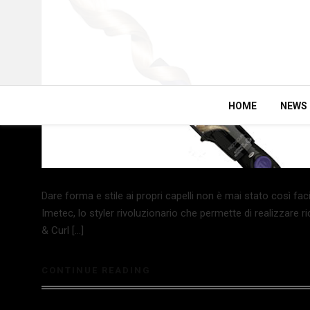
HOME
NEWS
Dare forma e stile ai propri capelli non è mai stato così faci
Imetec, lo styler rivoluzionario che permette di realizzare r
& Curl […]
CONTINUE READING