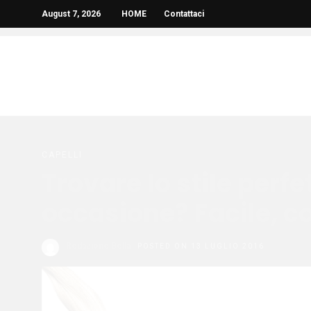
August 7, 2026
HOME
Contattaci
CAPELLI
Trovare lo stile perfe
occasione? Facile, c
Redazione Bella
POSTED ON 13 LUGLIO 2016