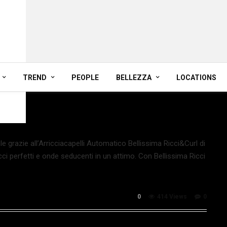
TREND
PEOPLE
BELLEZZA
LOCATIONS
le grazie all’Arricciacapelli Automatico Bellissima Ricci&Curl di
icci perfetti e onde seducenti in un attimo. Con Bellissima Ricci
0
414 Views
0