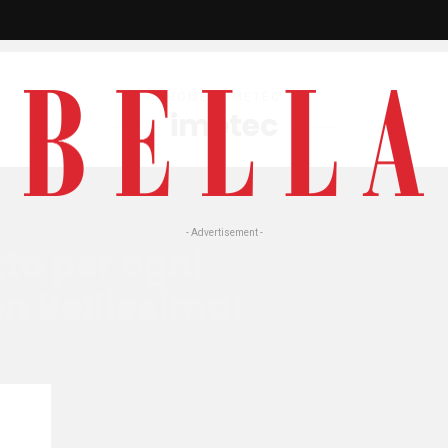
HOME
» IMETEC
imetec
- Advertisement -
tto per ogni
on Bellissima!