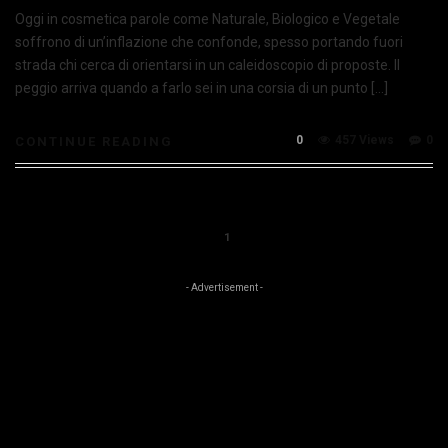
Oggi in cosmetica parole come Naturale, Biologico e Vegetale
soffrono di un’inflazione che confonde, spesso portando fuori
strada chi cerca di orientarsi in un caleidoscopio di proposte. Il
peggio arriva quando a farlo sei in una corsia di un punto […]
0
457 Views
0
CONTINUE READING
1
- Advertisement -