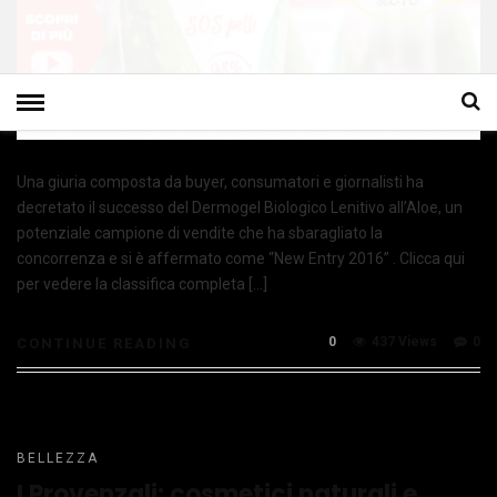
Una giuria composta da buyer, consumatori e giornalisti ha
decretato il successo del Dermogel Biologico Lenitivo all’Aloe, un
potenziale campione di vendite che ha sbaragliato la
concorrenza e si è affermato come “New Entry 2016” . Clicca qui
per vedere la classifica completa […]
0
437 Views
0
CONTINUE READING
BELLEZZA
I Provenzali: cosmetici naturali e