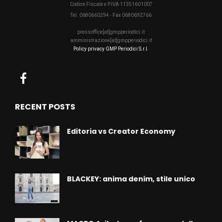
Codice Fiscale e P.IVA 11351601007
Tel. 0680660294 - Fax 0680692766
pressoffice[at]gmpperiodici.it
amministrazione[at]gmpperiodici.it
Policy privacy GMP Periodici S.r.l.
RECENT POSTS
Editoria vs Creator Economy
BLACKEY: anima denim, stile unico