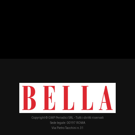
Copyright © GMP Periodici SRL - Tutti i diritti riservati
Sede legale: 00197 ROMA
Via Pietro Tacchini n.31