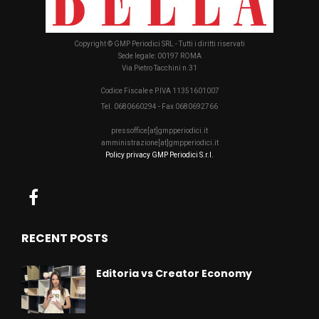
Copyright © GMP Periodici SRL - Tutti i diritti riservati
Sede legale: 00197 ROMA
Via Pietro Tacchini n.31
Codice Fiscale e P.IVA 11351601007
Tel. 0680660294 - Fax 0680692766
pressoffice[at]gmpperiodici.it
amministrazione[at]gmpperiodici.it
Policy privacy GMP Periodici S.r.l.
RECENT POSTS
Editoria vs Creator Economy