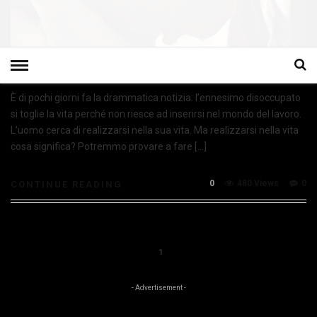
È di pochi giorni fa la drammatica notizia: l’ennesimo disoccupato
si toglie la vita perché non riesce ad inserirsi nel mondo del lavoro.
L’uomo cerca di realizzarsi nella sua vita. Ma realizzarsi nella vita
cosa significa? Potremmo provare a fare […]
0
480 Views
0
CONTINUE READING
1
- Advertisement -