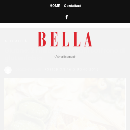
HOME
Contattaci
HOME
» GLUTEN FREE
gluten free
ATTUALITÀ
Glutine: 2 milioni di italiani soffrono di
glutenfobia
- Advertisement -
Redazione Bella
POSTED ON 16 GIUGNO 2016