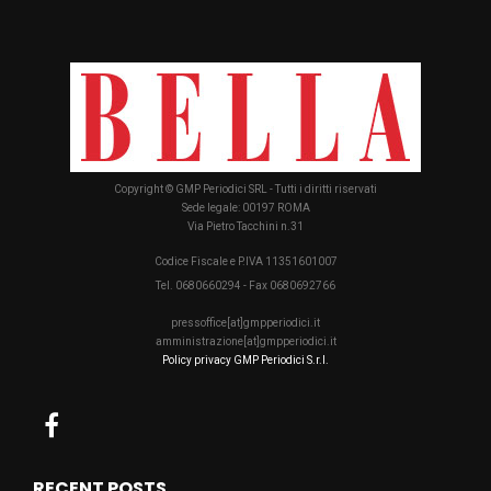
Copyright © GMP Periodici SRL - Tutti i diritti riservati
Sede legale: 00197 ROMA
Via Pietro Tacchini n.31
Codice Fiscale e P.IVA 11351601007
Tel. 0680660294 - Fax 0680692766
pressoffice[at]gmpperiodici.it
amministrazione[at]gmpperiodici.it
Policy privacy GMP Periodici S.r.l.
RECENT POSTS