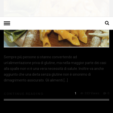
Sempre più persone si stanno convertendo ad
un’alimentazione priva di glutine, ma nella maggior parte dei casi
alla spalle non vi è una vera necessità di salute. Inoltre va anche
aggiunto che una dieta senza glutine non è sinonimo di
dimagrimento assicurato. Gli alimenti […]
1
333 Views
0
CONTINUE READING