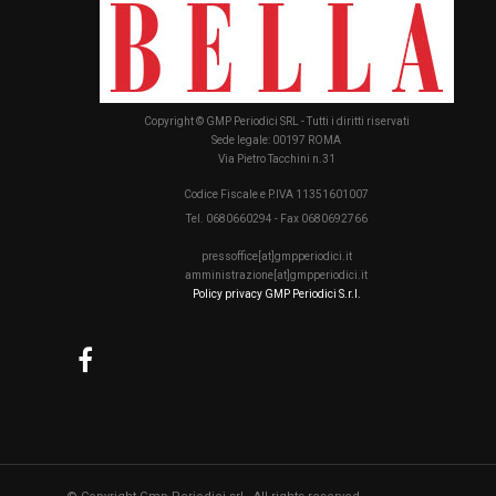
Copyright © GMP Periodici SRL - Tutti i diritti riservati
Sede legale: 00197 ROMA
Via Pietro Tacchini n.31
Codice Fiscale e P.IVA 11351601007
Tel. 0680660294 - Fax 0680692766
pressoffice[at]gmpperiodici.it
amministrazione[at]gmpperiodici.it
Policy privacy GMP Periodici S.r.l.