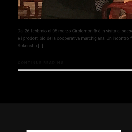
Dal 26 febbraio al 05 marzo Girolomoni® è in visita al paes
e i prodotti bio della cooperativa marchigiana. Un incontro f
Sokensha […]
CONTINUE READING