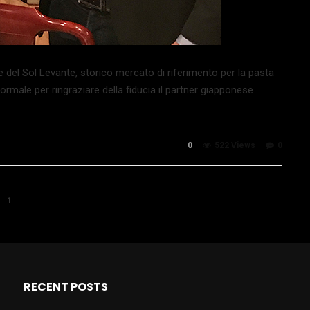
e del Sol Levante, storico mercato di riferimento per la pasta
ormale per ringraziare della fiducia il partner giapponese
0
522 Views
0
1
RECENT POSTS