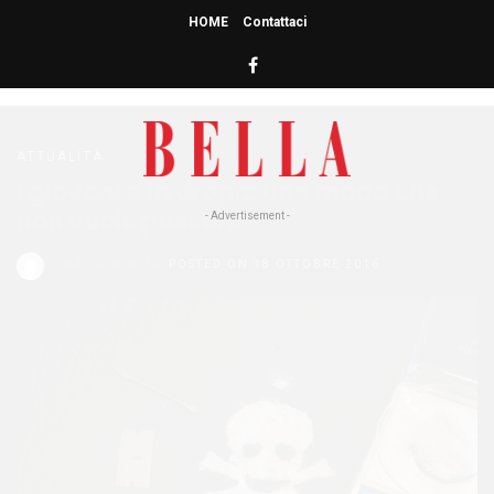
HOME
Contattaci
HOME
» GIOVANI
giovani
ATTUALITÀ
I giovani e la droga: una moda che
non vuole passare
- Advertisement -
Redazione Bella
POSTED ON 18 OTTOBRE 2016