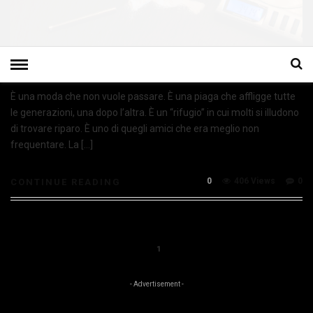
È una moda che non vuole passare. È una piaga che affligge tutte
le generazioni, una dopo l’altra. È un “rifugio” in cui molti si illudono
di trovare riparo. È uno di quegli amici che era meglio non
frequentare. La […]
0
406 Views
0
CONTINUE READING
1
- Advertisement -