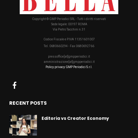
Copyright © GMP Periodici SRL - Tutti i diritti riservati
Sede legale: 00197 ROMA
Via Pietro Tacchini n.31
Codice Fiscale e P.IVA 11351601007
Tel. 0680660294 - Fax 0680692766
pressoffice[at]gmpperiodici.it
amministrazione[at]gmpperiodici.it
Policy privacy GMP Periodici S.r.l.
RECENT POSTS
Editoria vs Creator Economy