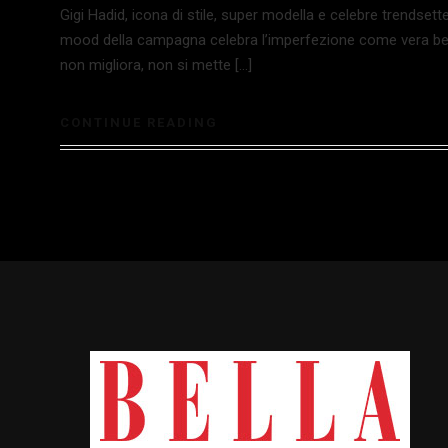
Gigi Hadid, icona di stile, super modella e celebre trendset
mood della campagna celebra l’imperfezione come vera bell
non migliora, non si mette […]
CONTINUE READING