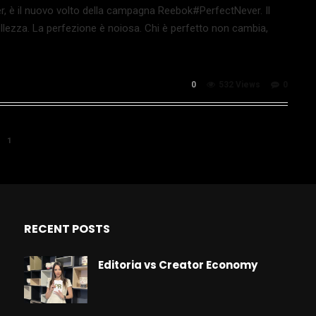
ter, è il nuovo volto della campagna Reebok#PerfectNever. Il
ezza. La perfezione è noiosa. Chi è perfetto non cambia,
0
532 Views
0
1
RECENT POSTS
Editoria vs Creator Economy