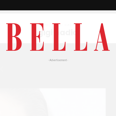
HOME
» GIGI HADID
gigi hadid
- Advertisement -
k