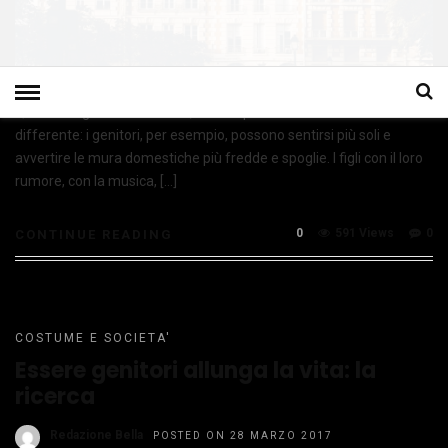
Quando i figli lasciano il nido, la casa può essere vista in modo
differente: i genitori, per esempio, possono sentirsi più soli e
avvertire le mura domestiche più fredde e spoglie. I figli con il loro
rumore, con la musica, […]
0
591 Views
0
CONTINUE READING
COSTUME E SOCIETA'
Essere genitori allunga la vita: la
ricerca
Redazione Bella
POSTED ON 28 MARZO 2017