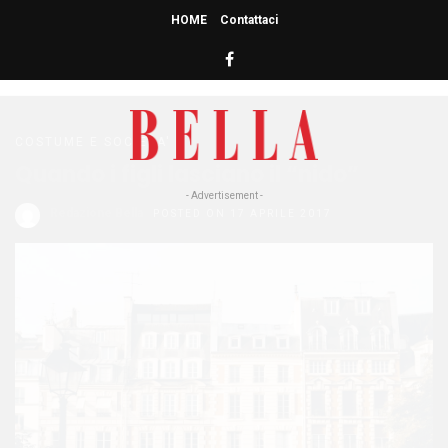
HOME
Contattaci
HOME
» GENITORI
genitori
COSTUME E SOCIETA'
Quando i figli lasciano il “nido”
- Advertisement -
Redazione Bella
POSTED ON 17 APRILE 2017