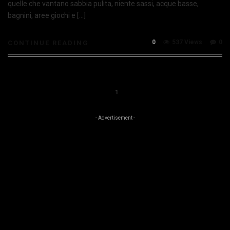
quelle che vantano sabbia pulita, niente sassi, acque basse,
bagnini, aree giochi e […]
0
537 Views
0
CONTINUE READING
1
- Advertisement -