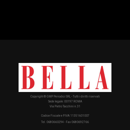
Copyright © GMP Periodici SRL - Tutti i diritti riservati
Sede legale: 00197 ROMA
Via Pietro Tacchini n.31
Codice Fiscale e P.IVA 11351601007
Tel. 0680660294 - Fax 0680692766