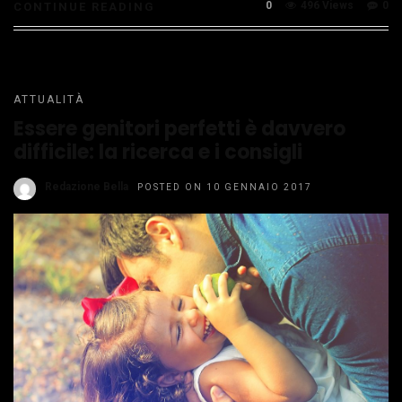
0
496 Views
0
CONTINUE READING
ATTUALITÀ
Essere genitori perfetti è davvero
difficile: la ricerca e i consigli
Redazione Bella
POSTED ON 10 GENNAIO 2017