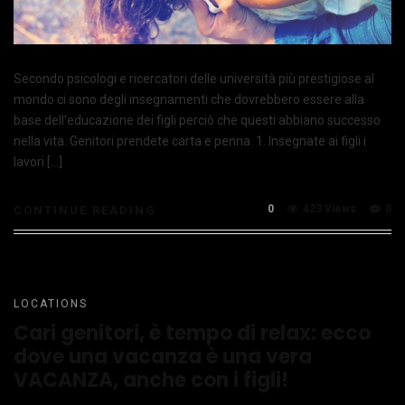
Secondo psicologi e ricercatori delle università più prestigiose al
mondo ci sono degli insegnamenti che dovrebbero essere alla
base dell’educazione dei figli perciò che questi abbiano successo
nella vita. Genitori prendete carta e penna. 1. Insegnate ai figli i
lavori […]
0
423 Views
0
CONTINUE READING
LOCATIONS
Cari genitori, è tempo di relax: ecco
dove una vacanza è una vera
VACANZA, anche con i figli!