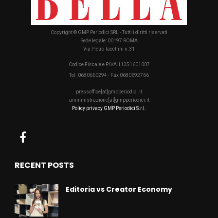
Copyright © GMP Periodici SRL - Tutti i diritti riservati
Sede legale: 00197 ROMA
Via Pietro Tacchini n.31
Codice Fiscale e P.IVA 11351601007
Tel. 0680660294 - Fax 0680692766
pressoffice[at]gmpperiodici.it
amministrazione[at]gmpperiodici.it
Policy privacy GMP Periodici S.r.l.
RECENT POSTS
Editoria vs Creator Economy