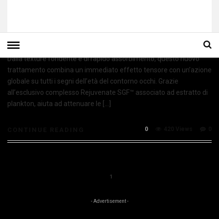
Dalla texture fondente e di rapido assorbimento, questo nuovo
trattamento combina un immediato effetto tensore con un’azione
globale su tutti i segni dell’età del contorno occhi. Grazie
all’esclusivo complesso Rejuvenate SGF™ associato ad estratto di
plankton, aiuta ad attenuare le […]
0
420 Views
0
CONTINUE READING
1
- Advertisement -