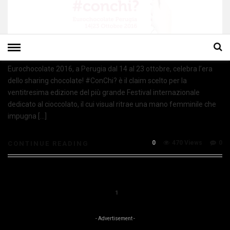
Eurochocolate 2016, a Perugia dal 14 al 23 ottobre, celebra l’era
dello sharing chocolate! #ConChi? è il claim scelto per la
ventitresima edizione del più grande Festival internazionale
dedicato al cioccolato, il cui visual ritrae una mano femminile che
impugna […]
0
470 Views
0
CONTINUE READING
1
- Advertisement -