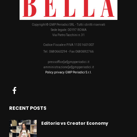
Copyright © GMP Periodici SRL - Tutti i diritti riservati
Sede legale: 00197 ROMA
Via Pietro Tacchini n.31
Codice Fiscale e P.IVA 11351601007
Tel. 0680660294 - Fax 0680692766
pressoffice[at]gmpperiodici.it
amministrazione[at]gmpperiodici.it
Policy privacy GMP Periodici S.r.l.
RECENT POSTS
Editoria vs Creator Economy