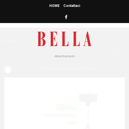
HOME
Contattaci
HOME
» EUROCHOCOLATE 2016
Eurochocolate 2016
DIARY
Torna l’Eurochocolate 2016: a Perugia
dal 14 al 23 ottobre
- Advertisement -
Redazione Bella
POSTED ON 4 AGOSTO 2016