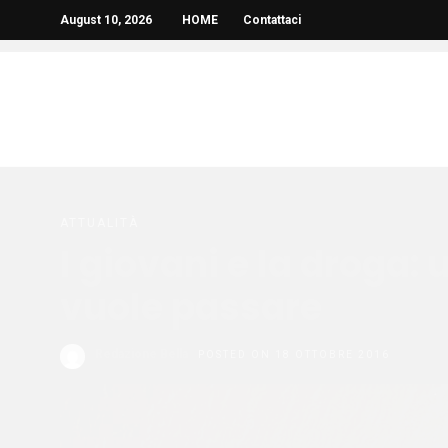
August 10, 2026
HOME
Contattaci
ATTUALITÀ
I giovani e la droga
vuole passare
Redazione Bella
POSTED ON 18 OTTOBRE 2016