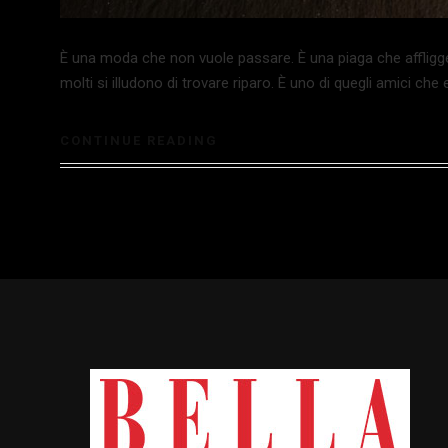
È una moda che non vuole passare. È una piaga che affligge tu
molti si illudono di trovare riparo. È uno di quegli amici che
CONTINUE READING