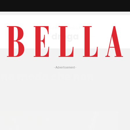
HOME
» DROGA
droga
- Advertisement -
: una moda che non