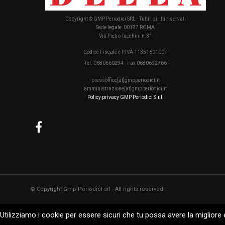
Copyright © GMP Periodici SRL - Tutti i diritti riservati
Sede legale: 00197 ROMA
Via Pietro Tacchini n.31
Codice Fiscale e P.IVA 11351601007
Tel. 0680660294 - Fax 0680692766
pressoffice[at]gmpperiodici.it
amministrazione[at]gmpperiodici.it
Policy privacy GMP Periodici S.r.l.
© Copyright Gmp Periodici srl - All rights reserved
Utilizziamo i cookie per essere sicuri che tu possa avere la migliore