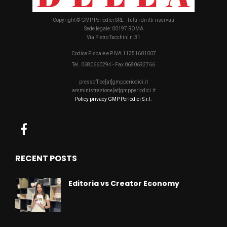
Copyright © GMP Periodici SRL - Tutti i diritti riservati
Sede legale: 00197 ROMA
Via Pietro Tacchini n.31
Codice Fiscale e P.IVA 11351601007
Tel. 0680660294 - Fax 0680692766
pressoffice[at]gmpperiodici.it
amministrazione[at]gmpperiodici.it
Policy privacy GMP Periodici S.r.l.
RECENT POSTS
Editoria vs Creator Economy