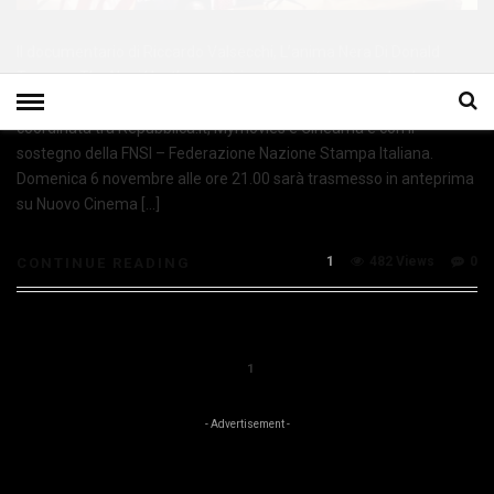
Il documentario di Riccardo Valsecchi, L’anima Nera Di Donald
Trump – The Nazi Hustle, uscirà in concomitanza con le elezioni
presidenziali americane grazie a una strategia distributiva
coordinata tra Repubblica.it, Mymovies e Cineama e con il
sostegno della FNSI – Federazione Nazione Stampa Italiana.
Domenica 6 novembre alle ore 21.00 sarà trasmesso in anteprima
su Nuovo Cinema […]
1
482 Views
0
CONTINUE READING
1
- Advertisement -