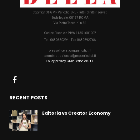
Copyright © GMP Periodici SRL - Tutti i diritti riservati
Sede legale: 00197 ROMA
Via Pietro Tacchini n.31
Codice Fiscale e P.IVA 11351601007
Tel. 0680660294 - Fax 0680692766
pressoffice[at]gmpperiodici.it
amministrazione[at]gmpperiodici.it
Policy privacy GMP Periodici S.r.l.
RECENT POSTS
Editoria vs Creator Economy