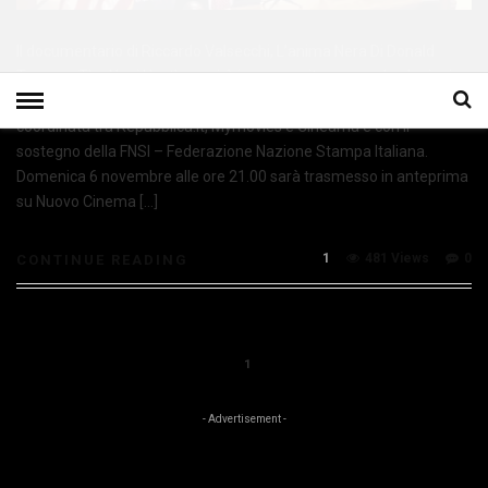
Il documentario di Riccardo Valsecchi, L’anima Nera Di Donald
Trump – The Nazi Hustle, uscirà in concomitanza con le elezioni
presidenziali americane grazie a una strategia distributiva
coordinata tra Repubblica.it, Mymovies e Cineama e con il
sostegno della FNSI – Federazione Nazione Stampa Italiana.
Domenica 6 novembre alle ore 21.00 sarà trasmesso in anteprima
su Nuovo Cinema […]
1
481 Views
0
CONTINUE READING
1
- Advertisement -