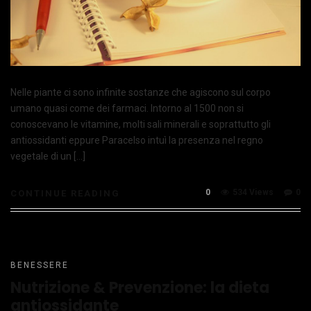
Nelle piante ci sono infinite sostanze che agiscono sul corpo
umano quasi come dei farmaci. Intorno al 1500 non si
conoscevano le vitamine, molti sali minerali e soprattutto gli
antiossidanti eppure Paracelso intuì la presenza nel regno
vegetale di un […]
0
534 Views
0
CONTINUE READING
BENESSERE
Nutrizione & Prevenzione: la dieta
antiossidante