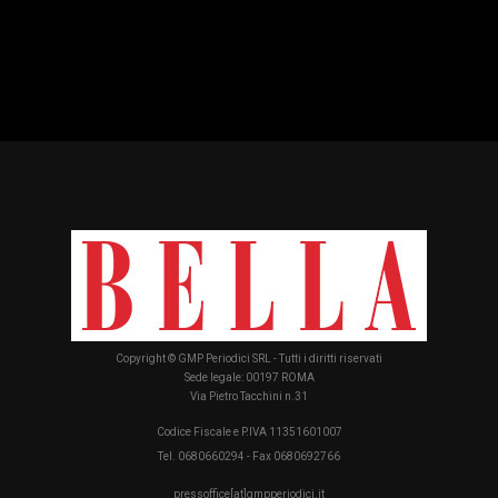
Copyright © GMP Periodici SRL - Tutti i diritti riservati
Sede legale: 00197 ROMA
Via Pietro Tacchini n.31
Codice Fiscale e P.IVA 11351601007
Tel. 0680660294 - Fax 0680692766
pressoffice[at]gmpperiodici.it