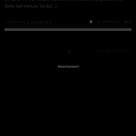
diete: last minute, fai da […]
0
500 Views
0
CONTINUE READING
1
OLDER POSTS
- Advertisement -