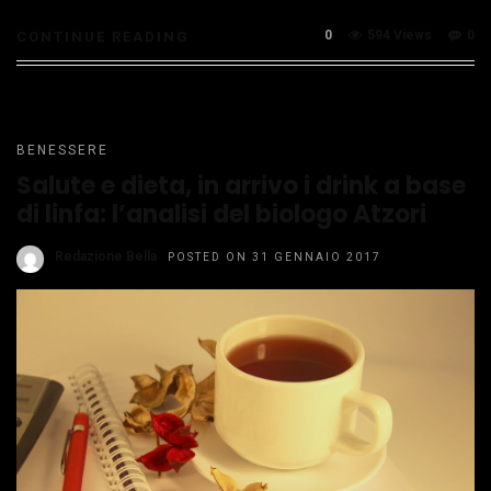
0
594 Views
0
CONTINUE READING
BENESSERE
Salute e dieta, in arrivo i drink a base
di linfa: l’analisi del biologo Atzori
Redazione Bella
POSTED ON 31 GENNAIO 2017