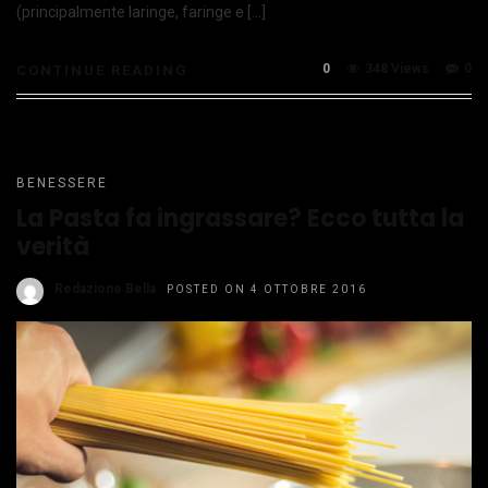
(principalmente laringe, faringe e […]
0
348 Views
0
CONTINUE READING
BENESSERE
La Pasta fa ingrassare? Ecco tutta la
verità
Redazione Bella
POSTED ON 4 OTTOBRE 2016