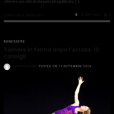
ottenere uno stile di vita sano ed equilibrato, […]
0
439 Views
0
CONTINUE READING
BENESSERE
Tornare in forma dopo l’estate: 10
consigli
Redazione Bella
POSTED ON 17 SETTEMBRE 2016