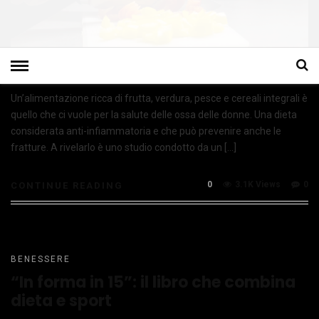
Un’alimentazione ricca di frutta, verdura, pesce e cereali integrali è
quello che ci vuole per la salute delle ossa delle donne. Una dieta
considerata anti-infiammatoria e che può prevenire anche le
fratture. A rivelarlo è uno studio condotto da un […]
0
3.1K Views
0
CONTINUE READING
BENESSERE
“In forma in 15”: il libro che combina
dieta e sport