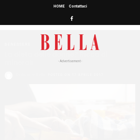
HOME
Contattaci
HOME
» DIETA
dieta
BENESSERE
La dieta delle donne? Ricca di
minerali
- Advertisement -
Redazione Bella
POSTED ON 17 APRILE 2017