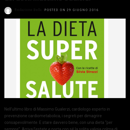
Redazione Bella
POSTED ON 29 GIUGNO 2016
Nell’ultimo libro di Massimo Gualerzi, cardiologo esperto in
prevenzione cardiometabolica, i segreti per dimagrire
consapevolmente. E stare davvero bene, con una dieta “per
sempre”. Arriva l’estate e porta con sé la solita valigia colma di