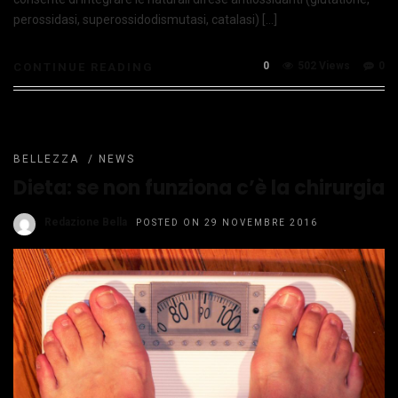
perossidasi, superossidodismutasi, catalasi) […]
0
502 Views
0
CONTINUE READING
BELLEZZA
/
NEWS
Dieta: se non funziona c’è la chirurgia
Redazione Bella
POSTED ON 29 NOVEMBRE 2016