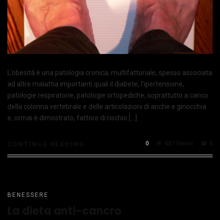
L’obesità è una patologia cronica, multifattoriale, spesso associata
ad altre malattia importanti quali il diabete, l’ipertensione,
patologie respiratorie, patologie ortopediche, soprattutto a carico
della colonna vertebrale e delle articolazioni di anche e ginocchia
e, ormai è dimostrato, fattore di rischio […]
0
407 Views
0
CONTINUE READING
BENESSERE
La dieta anti-cancro