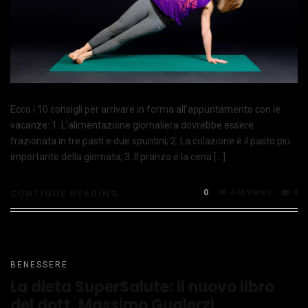
Ecco i 10 consigli per arrivare in forma all’appuntamento con le
vacanze: 1. L’alimentazione giornaliera dovrebbe essere
frazionata in tre pasti e due spuntini; 2. La colazione è il pasto più
importante della giornata; 3. Il pranzo e la cena […]
0
438 Views
0
CONTINUE READING
BENESSERE
La dieta SuperSalute: il nuovo libro
del dott. Massimo Gualerzi