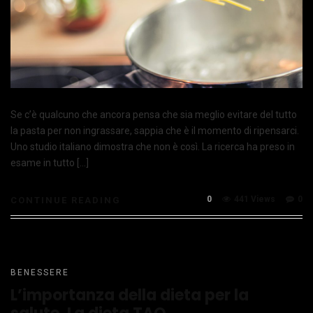
Se c’è qualcuno che ancora pensa che sia meglio evitare del tutto
la pasta per non ingrassare, sappia che è il momento di ripensarci.
Uno studio italiano dimostra che non è così. La ricerca ha preso in
esame in tutto […]
0
441 Views
0
CONTINUE READING
BENESSERE
L’importanza della dieta per la