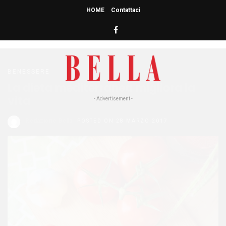
HOME
Contattaci
HOME
» DIETA MEDITERRANEA
dieta mediterranea
BENESSERE
La dieta mediterranea migliora la
vita
- Advertisement -
Redazione Bella
POSTED ON 28 MARZO 2017