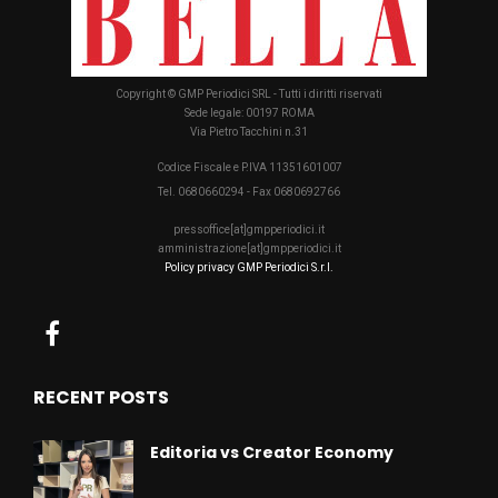
Copyright © GMP Periodici SRL - Tutti i diritti riservati
Sede legale: 00197 ROMA
Via Pietro Tacchini n.31
Codice Fiscale e P.IVA 11351601007
Tel. 0680660294 - Fax 0680692766
pressoffice[at]gmpperiodici.it
amministrazione[at]gmpperiodici.it
Policy privacy GMP Periodici S.r.l.
RECENT POSTS
Editoria vs Creator Economy