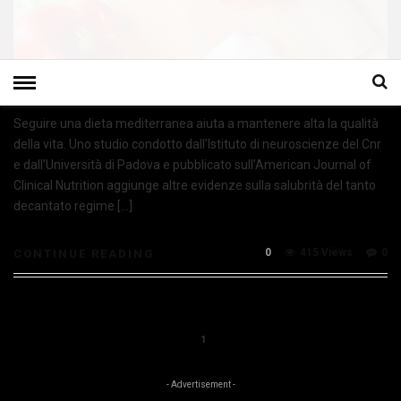
Seguire una dieta mediterranea aiuta a mantenere alta la qualità
della vita. Uno studio condotto dall’Istituto di neuroscienze del Cnr
e dall’Università di Padova e pubblicato sull’American Journal of
Clinical Nutrition aggiunge altre evidenze sulla salubrità del tanto
decantato regime […]
0
415 Views
0
CONTINUE READING
1
- Advertisement -