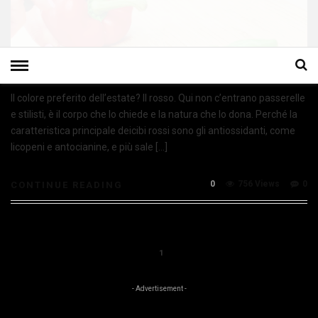
Il colore preferito dell’estate? Il rosso. Qui non c’entrano passerelle
e stilisti, è il corpo che lo chiede e la natura che lo dona. Perché la
caratteristica principale deicibi rossi sono gli antiossidanti, come
licopeni e antocianine, e più sale […]
0
756 Views
0
CONTINUE READING
1
- Advertisement -