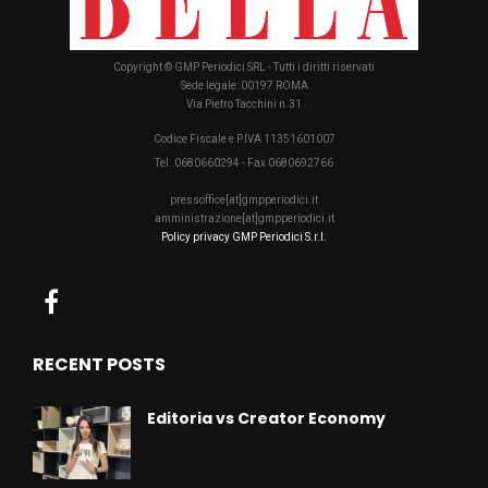
Copyright © GMP Periodici SRL - Tutti i diritti riservati
Sede legale: 00197 ROMA
Via Pietro Tacchini n.31
Codice Fiscale e P.IVA 11351601007
Tel. 0680660294 - Fax 0680692766
pressoffice[at]gmpperiodici.it
amministrazione[at]gmpperiodici.it
Policy privacy GMP Periodici S.r.l.
RECENT POSTS
Editoria vs Creator Economy