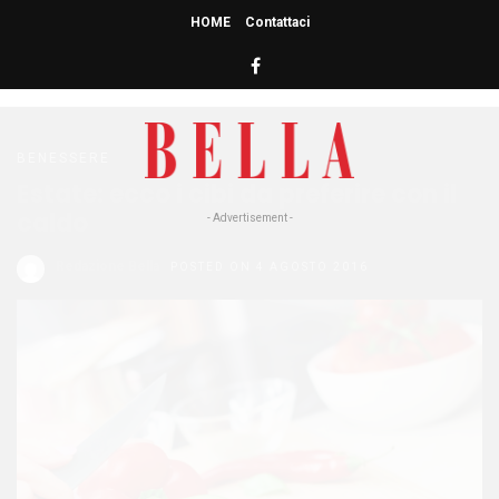
HOME
Contattaci
HOME
» COSA MANGIARE
cosa mangiare
BENESSERE
Estate: ecco i cibi da preferire con il
caldo
- Advertisement -
Redazione Bella
POSTED ON 4 AGOSTO 2016