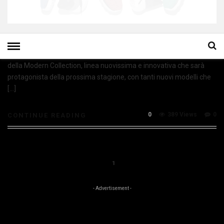
Dopo il lancio della CT AS Modern, avvenuto lo scorso giugno,
Converse presenta il nuovo tassello che va a comporre il mosaico
della Modern Collection, linea nuovissima e innovativa che sarà
protagonista della prossima stagione, con tanti nuovi modelli che
[…]
0
389 Views
0
CONTINUE READING
1
- Advertisement -