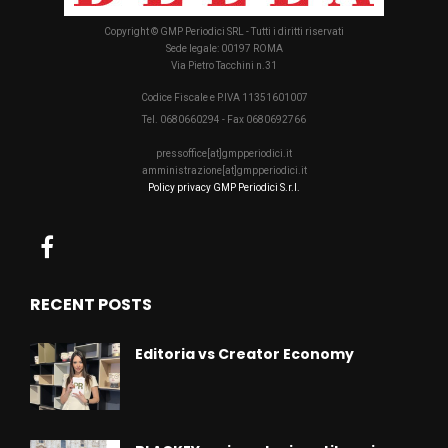
Copyright © GMP Periodici SRL - Tutti i diritti riservati
Sede legale: 00197 ROMA
Via Pietro Tacchini n.31
Codice Fiscale e P.IVA 11351601007
Tel. 0680660294 - Fax 0680692766
pressoffice[at]gmpperiodici.it
amministrazione[at]gmpperiodici.it
Policy privacy GMP Periodici S.r.l.
RECENT POSTS
Editoria vs Creator Economy