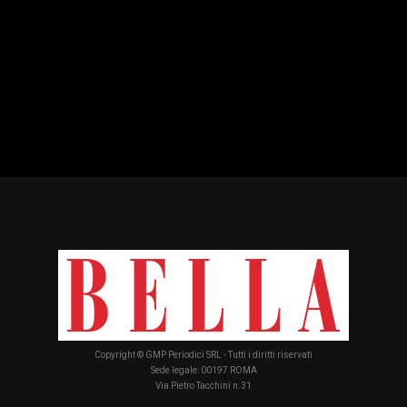
Copyright © GMP Periodici SRL - Tutti i diritti riservati
Sede legale: 00197 ROMA
Via Pietro Tacchini n.31