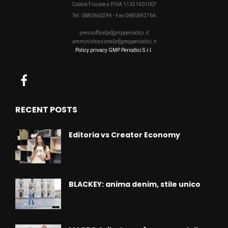
Codice Fiscale e P.IVA 11351601007
Tel. 0680660294 - Fax 0680692766
pressoffice[at]gmpperiodici.it
amministrazione[at]gmpperiodici.it
Policy privacy GMP Periodici S.r.l.
RECENT POSTS
Editoria vs Creator Economy
BLACKEY: anima denim, stile unico