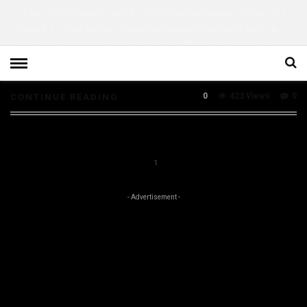
L’ex top model Brinkley non ha dubbi: basta chirurgia, il segreto è
coltivare. Lo chef stellato Massimo Spigaroli insegna a farlo “a
metro zero” nel suo giardino di ortaggi all’Antica Corte Pallavicina
di Polesine Parmense (PR) Che coltivare l’orto faccia […]
0
423 Views
0
CONTINUE READING
1
- Advertisement -