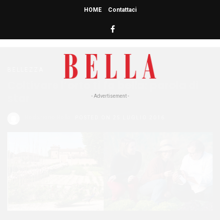
HOME
Contattaci
HOME
» COLTIVARE
coltivare
BELLEZZA
Coltivare l’orto ti fa bella: parola di
star
- Advertisement -
Redazione Bella
POSTED ON 25 LUGLIO 2016