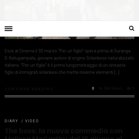
Esce al Cinema il 30 marzo “Per un figlio” opera prima di Suranga
D. Katugampala, giovane autore di origine Srilankese naturalizzato
italiano. “Per un figlio” è il primo lungometraggio di un cineasta
figlio di immigrati srilankesi che mette insieme elementi […]
0
566 Views
0
CONTINUE READING
DIARY
/
VIDEO
The boss: la nuova commedia con