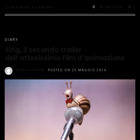
0
386 Views
0
CONTINUE READING
DIARY
Sing, il secondo trailer
dell’attesissimo film d’animazione
Redazione Bella
POSTED ON 25 MAGGIO 2016