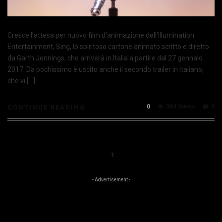
Cresce l’attesa per nuovo film d’animazione dell’Illumination
Entertainment, Sing, lo spiritoso cartone animato scritto e diretto
da Garth Jennings, che arriverà in Italia a partire dal 27 gennaio
2017. Da pochissimo è uscito anche il secondo trailer in Italiano,
che vi […]
0
384 Views
0
CONTINUE READING
1
- Advertisement -