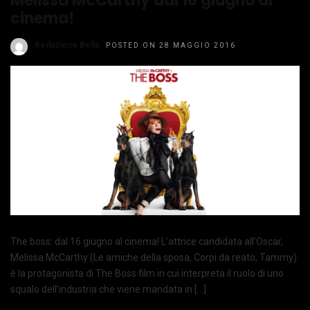
Melissa McCarthy dal 16 giugno al
cinema!
Redazione Bella
POSTED ON 28 MAGGIO 2016
The boss: dal 16 giugno al cinema! L’attrice candidata all’Oscar,
Melissa McCarthy (Le amiche della sposa, Corpi da reato, Tammy)
è la protagonista di The Boss film in cui interpreta il ruolo di uno
squalo dell’industria che viene mandata in […]