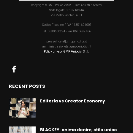
Copyright © GMP Periodici SRL - Tutti i diritti riservati
Sede legale: 00197 ROMA
Via Pietro Tacchini n.31
Codice Fiscale e P.IVA 11351601007
Tel. 0680660294 - Fax 0680692766
pressoffice[at]gmpperiodici.it
amministrazione[at]gmpperiodici.it
Policy privacy GMP Periodici S.r.l.
RECENT POSTS
Editoria vs Creator Economy
BLACKEY: anima denim, stile unico